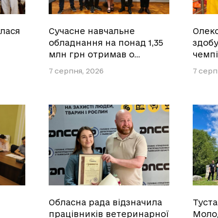
улася
Сучасне навчальне
Олек
обладнання на понад 1,35
здобу
млн грн отримав о…
чемпі
7 серпня, 2026
7 серп
Обласна рада відзначила
Туст
працівників ветеринарної
Моло