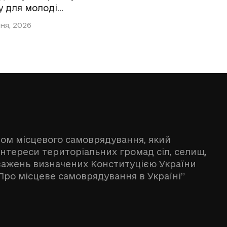
у для молоді…
ня, 2026
ном місцевого самоврядування, який
інтереси територіальних громад сіл, селищ,
оважень визначених Конституцією України
Про місцеве самоврядування в Україні”