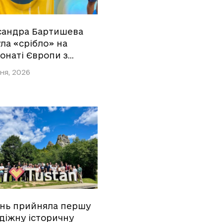
сандра Бартишева
ла «срібло» на
онаті Європи з…
ня, 2026
ань прийняла першу
діжну історичну