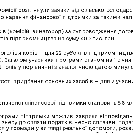
комісії розглянули заявки від сільськогосподарс
о надання фінансової підтримки за такими на
ків (комісій, винагород) за супроводження дого
єктів підприємництва на суму 400 тис. грн;
поголів’я корів — для 22 суб’єктів підприємництв
в). Загалом учасники програми станом на 1 січня
0 голів
у
порівнянні з аналогічною датою минуло
ості придбання основних засобів — для 2 учасни
значеної фінансової підтримки становить 5,8 мл
ограми підтримки можливі завдяки відповідал
ізнесу до сплати податків. Чесно сплачені пода
я у громади у вигляді реальної допомоги, розв