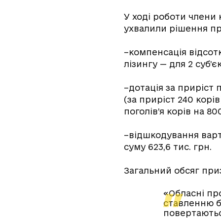
У ході роботи члени 
ухвалили рішення пр
–
компенсація відсот
лізингу — для 2 суб’
–
дотація за приріст 
(за приріст 240 корі
поголів’я корів на 80
–
відшкодування варт
суму 623,6 тис. грн.
Загальний обсяг при
«
Обласні п
р
ставленню б
повертаютьс