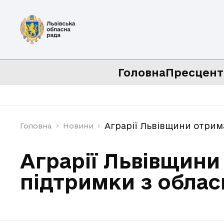
Головна
Пресцент
Аграрії Львівщини отрим
Головна
Новини
Аграрії Львівщини
підтримки з обла