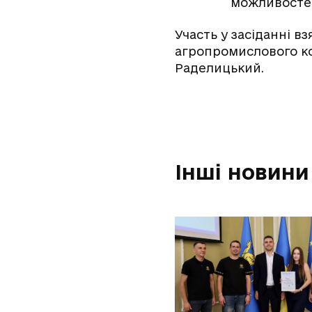
можливостей
Участь у засіданні вз
агропромислового ко
Раделицький.
Інші новини