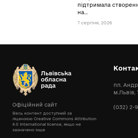
підтримала створен
на…
7 серпня, 2026
Конта
пл. Андр
м.Львів,
Офіційний сайт
(032) 2-
Весь контент доступний за
ліцензією
Creative Commons Attribution
4.0 International license
, якщо не
зазначено інше