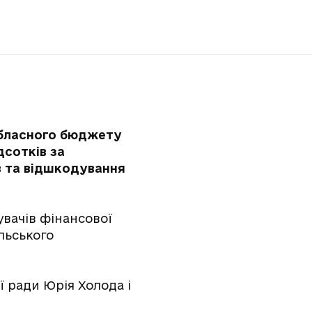
обласного бюджету
дсотків за
ів та відшкодування
увачів фінансової
льського
ї ради Юрія Холода і