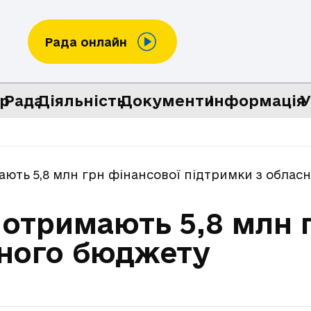
Рада онлайн
р
Рада
Діяльність
Документи
Інформація
У
ають 5,8 млн грн фінансової підтримки з облас
 отримають 5,8 млн 
сного бюджету