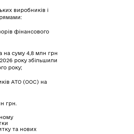
ьких виробників і
прямами:
ворів фінансового
а на суму 4,8 млн грн
 2026 року збільшили
го року;
ків АТО (ООС) на
н грн.
ьному
тки
итку та нових