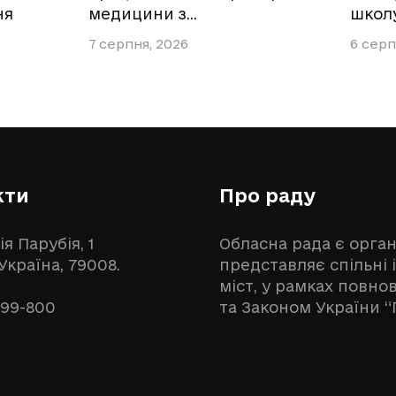
ня
медицини з…
школ
7 серпня, 2026
6 серп
кти
Про раду
ія Парубія, 1
Обласна рада є орга
 Україна, 79008.
представляє спільні 
міст, у рамках повн
999-800
та Законом України “