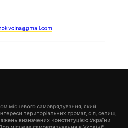
ok.voina@gmail.com
ном місцевого самоврядування, який
інтереси територіальних громад сіл, селищ,
оважень визначених Конституцією України
Про місцеве самоврядування в Україні”