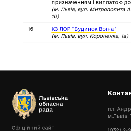
призначенням і виплатою д
(м. Львів, вул. Митрополита А
10)
16
КЗ ЛОР “Будинок Воїна”
(м. Львів, вул. Короленка, 1а)
Конта
пл. Андр
м.Львів,
Офіційний сайт
(032) 2-