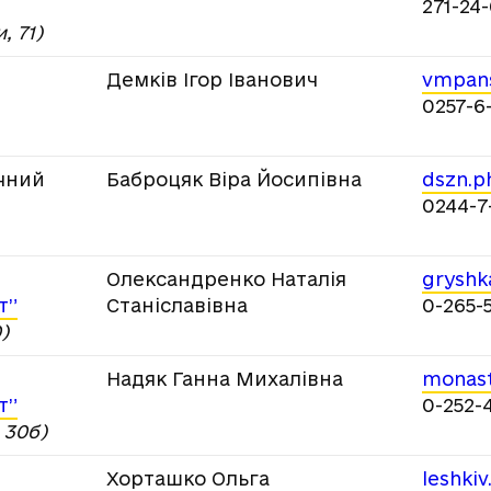
271-24
, 71)
Демків Ігор Іванович
vmpans
0257-6
ичний
Баброцяк Віра Йосипівна
dszn.p
0244-7
Олександренко Наталія
gryshk
т”
Станіславівна
0-265-5
)
Надяк Ганна Михалівна
monast
т”
0-252-
 30б)
Хорташко Ольга
leshkiv