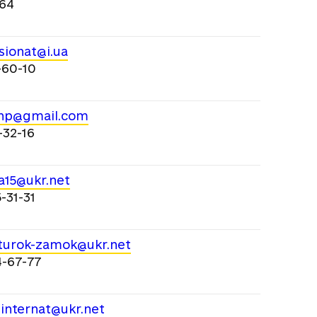
-64
ionat@i.ua
-60-10
hp@gmail.com
-32-16
a15@ukr.net
-31-31
urok-zamok@ukr.net
4-67-77
.internat@ukr.net