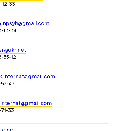
-12-33
minpsyh@gmail.com
3-13-34
er@ukr.net
6-35-12
k.internat@gmail.com
-57-47
internat@gmail.com
-71-33
kr.net