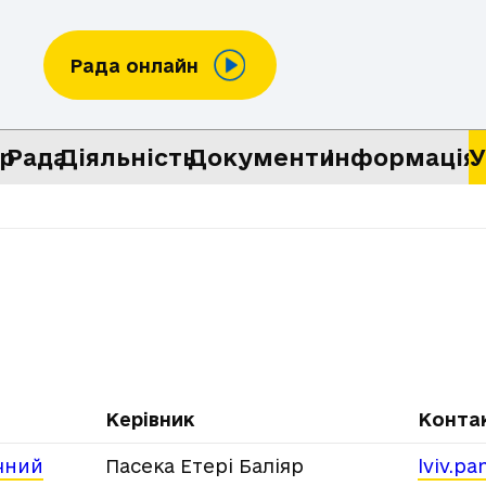
Рада онлайн
р
Рада
Діяльність
Документи
Інформація
У
Керівник
Конта
чний
Пасека Етері Баліяр
lviv.p