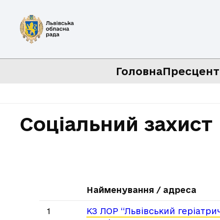
Головна
Пресцент
Соціальний захист
Найменування / адреса
1
КЗ ЛОР “Львівський геріатри