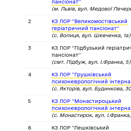
пансіонат”
(м. Львів, вул. Медової Печери
2
КЗ ЛОР “Великомостівський
геріатричний пансіонат”
(c. Волиця, вул. Шевченка, 1а)
3
КЗ ЛОР “Підбузький геріатр
пансіонат”
(смт. Підбуж, вул. І.Франка, 5)
4
КЗ ЛОР “Грушківський
психоневрологічний інтерна
(с. Якторів, вул. Будинкова, 30
5
КЗ ЛОР “Монастироцький
психоневрологічний інтерна
(с. Монастирок, вул. І.Франка,
6
КЗ ЛОР “Лешківський