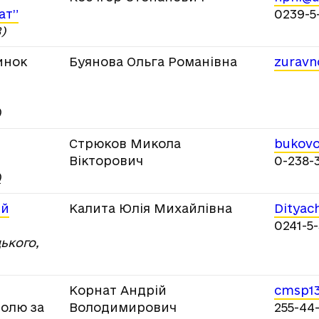
ат”
0239-5
)
инок
Буянова Ольга Романівна
zuravn
)
Стрюков Микола
bukovo
Вікторович
0-238-
)
ий
Калита Юлія Михайлівна
Dityac
0241-5
цького,
Корнат Андрій
cmsp1
ролю за
Володимирович
255-44