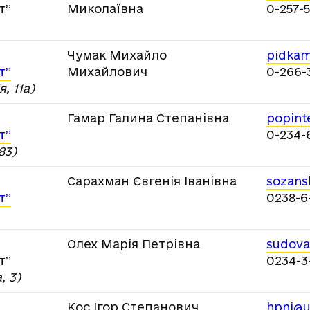
т”
Миколаївна
0-257-5
Чумак Михайло
pidka
т”
Михайлович
0-266-
, 11а)
Гамар Галина Степанівна
popint
т”
0-234-
83)
Сарахман Євгенія Іванівна
sozans
т”
0238-6
Олех Марія Петрівна
sudova
т”
0234-3
, 3)
Кос Ігор Степанович
hpni@u