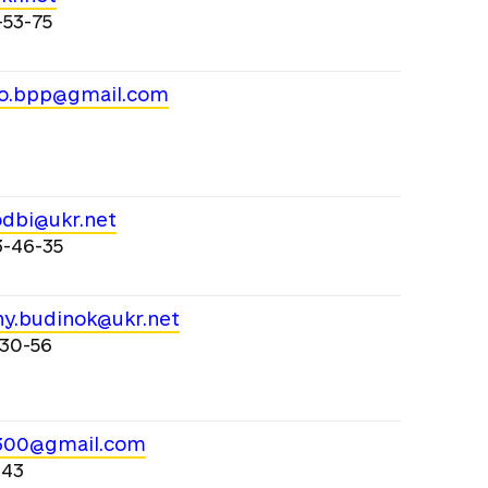
-53-75
o.bpp@gmail.com
dbi@ukr.net
3-46-35
hy.budinok@ukr.net
-30-56
300@gmail.com
-43