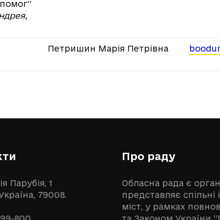
опомог”
ндрея,
Петришин Марія Петрівна
boodun
кти
Про раду
ія Парубія, 1
Обласна рада є орга
 Україна, 79008.
представляє спільні 
міст, у рамках повн
999-800
та Законом України “