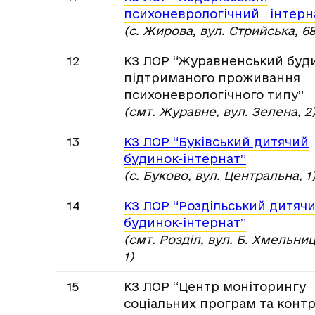
психоневрологічний інтерн
(с. Жирова, вул. Стрийська, 68
12
КЗ ЛОР “Журавненський буд
підтриманого проживання
психоневрологічного типу”
(смт. Журавне, вул. Зелена, 2
13
КЗ ЛОР “Буківський дитячий
будинок-інтернат”
(
с. Буково, вул. Центральна, 1
14
КЗ ЛОР “Роздільський дитяч
будинок-інтернат”
(смт. Розділ, вул. Б. Хмельни
1)
15
КЗ ЛОР “Центр моніторингу
соціальних програм та конт