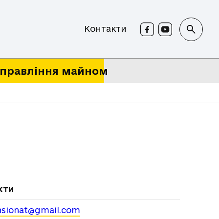
Контакти
правління майном
кти
ansionat@gmail.com