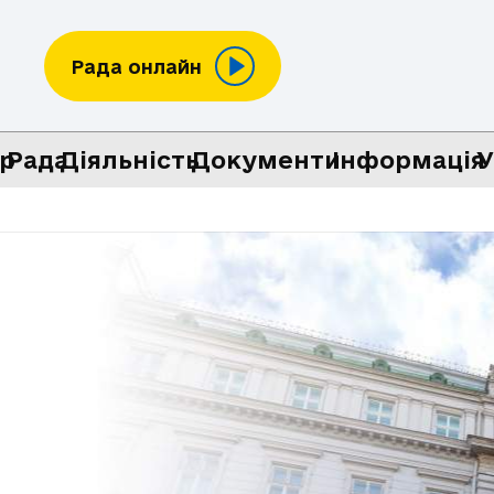
Рада онлайн
р
Рада
Діяльність
Документи
Інформація
У