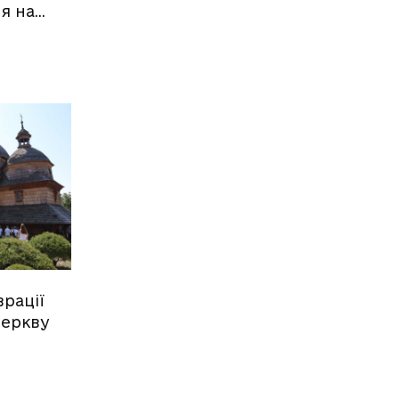
я на…
врації
церкву