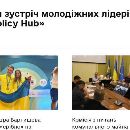
я зустріч молодіжних лідері
licy Hub»
дра Бартишева
Комісія з питань
«срібло» на
комунального майна