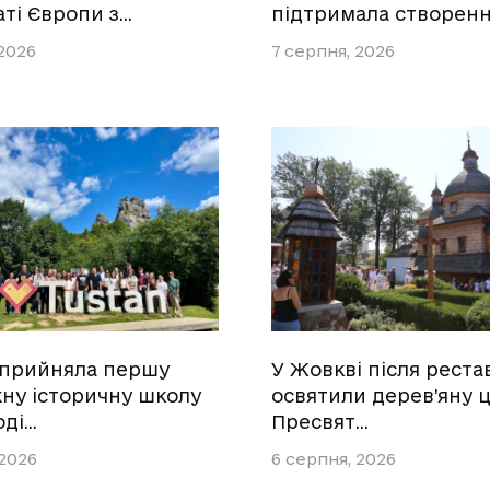
аті Європи з…
підтримала створенн
 2026
7 серпня, 2026
 прийняла першу
У Жовкві після реста
ну історичну школу
освятили дерев’яну 
оді…
Пресвят…
 2026
6 серпня, 2026