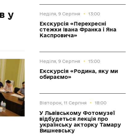
·
в у
Неділя, 9 Серпня
13:00
Екскурсія «Перехресні
стежки Івана Франка і Яна
Каспровича»
·
Неділя, 9 Серпня
15:00
Екскурсія «Родина, яку ми
обираємо»
·
Вівторок, 11 Серпня
18:00
У Львівському Фотомузеї
відбудеться лекція про
українську акторку Тамару
Вишневську