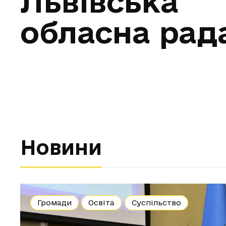
Львівська
обласна рад
Новини
Громади
Освіта
Суспільство