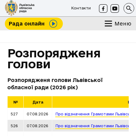
Контакти
Меню
Рада онлайн
Розпорядженя
голови
Розпорядженя голови Львівської
обласної ради (2026 рік)
№
Дата
Наз
527
07.08.2026
Про відзначення Грамотами Львівсько
526
07.08.2026
Про відзначення Грамотами Львівсько