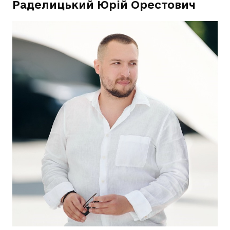
Раделицький Юрій Орестович