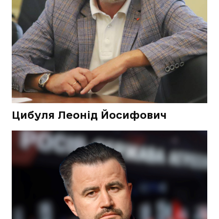
Цибуля Леонід Йосифович