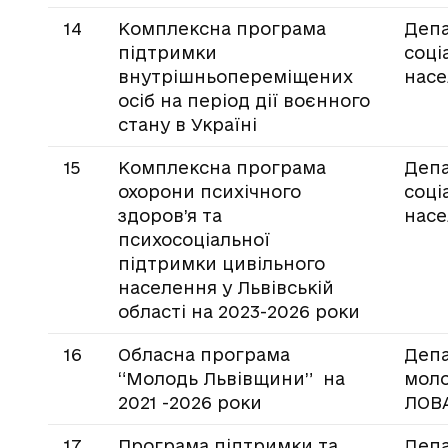
14
Комплексна програма
Деп
підтримки
соці
внутрішньопереміщених
насе
осіб на період дії воєнного
стану в Україні
15
Комплексна програма
Деп
охорони психічного
соці
здоров’я та
насе
психосоціальної
підтримки цивільного
населення у Львівській
області на 2023-2026 роки
16
Обласна програма
Депа
“Молодь Львівщини” на
моло
2021 -2026 роки
ЛОВ
17
Програма підтримки та
Депа