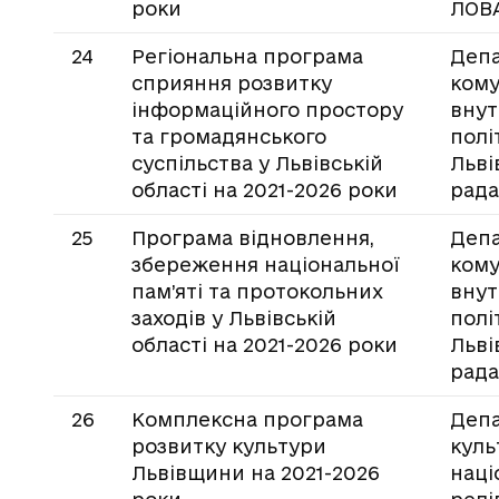
роки
ЛОВ
24
Регіональна програма
Деп
сприяння розвитку
кому
інформаційного простору
внут
та громадянського
полі
суспільства у Львівській
Льві
області на 2021-2026 роки
рада
25
Програма відновлення,
Деп
збереження національної
кому
пам’яті та протокольних
внут
заходів у Львівській
полі
області на 2021-2026 роки
Льві
рада
26
Комплексна програма
Депа
розвитку культури
куль
Львівщини на 2021-2026
наці