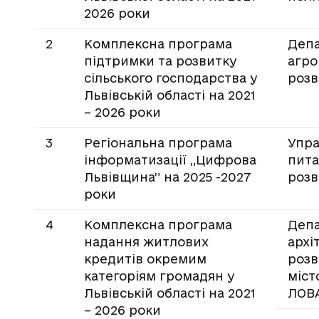
2026 роки
2
Комплексна програма
Деп
підтримки та розвитку
агро
сільського господарства у
роз
Львівській області на 2021
– 2026 роки
3
Регіональна програма
Упра
інформатизації „Цифрова
пита
Львівщина” на 2025 -2027
розв
роки
4
Комплексна програма
Деп
надання житлових
архі
кредитів окремим
розв
категоріям громадян у
міст
Львівській області на 2021
ЛОВ
– 2026 роки