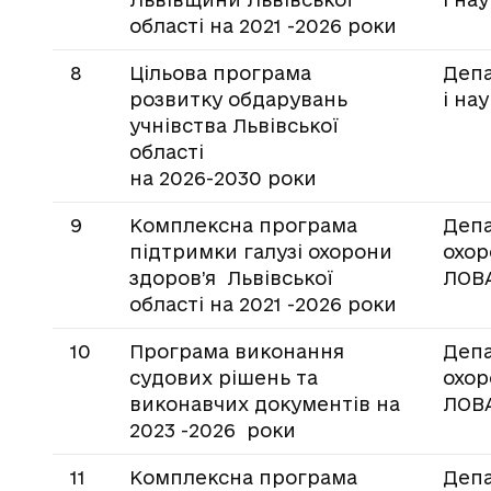
області на 2021 -2026 роки
8
Цільова програма
Депа
розвитку обдарувань
і на
учнівства Львівської
області
на 2026-2030 роки
9
Комплексна програма
Деп
підтримки галузі охорони
охор
здоров’я Львівської
ЛОВ
області на 2021 -2026 роки
10
Програма виконання
Деп
судових рішень та
охор
виконавчих документів на
ЛОВ
2023 -2026 роки
11
Комплексна програма
Деп