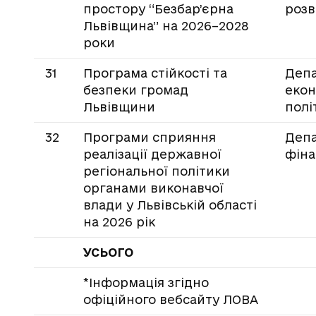
простору “Безбар’єрна
розв
Львівщина” на 2026–2028
роки
31
Програма стійкості та
Деп
безпеки громад
екон
Львівщини
полі
32
Програми сприяння
Деп
реалізації державної
фіна
регіональної політики
органами виконавчої
влади у Львівській області
на 2026 рік
УСЬОГО
*Інформація згідно
офіційного вебсайту ЛОВА