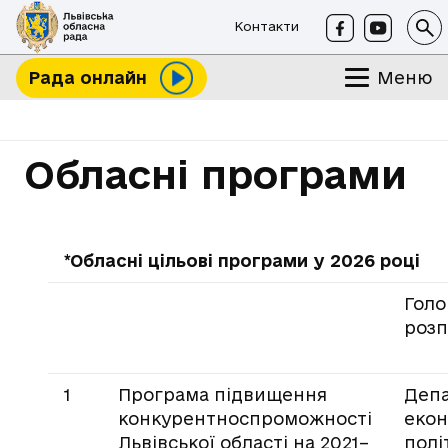
Контакти
Меню
Рада онлайн
Обласні програми
*Обласні цільові програми у 2026 році
Гол
розп
1
Програма підвищення
Деп
конкурентноспроможності
екон
Львівської області на 2021–
полі