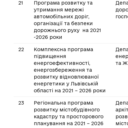
21
Програма розвитку та
Деп
утримання мережі
дор
автомобільних доріг,
госп
організації та безпеки
дорожнього руху на 2021
-2026 роки
22
Комплексна програма
Депа
підвищення
енер
енергоефективності,
та Ж
енергозбереження та
розвитку відновлюваної
енергетики у Львівській
області на 2021 – 2026 роки
23
Регіональна програма
Деп
розвитку містобудівного
архі
кадастру та просторового
розв
планування на 2021 – 2026
міст