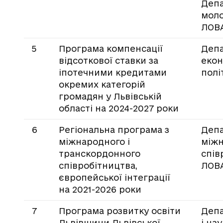
Депа
моло
ЛОВ
5
Програма компенсації
Деп
відсоткової ставки за
екон
іпотечними кредитами
полі
окремих категорій
громадян у Львівській
області на 2024-2027 роки
6
Регіональна програма з
Деп
міжнародного і
між
транскордонного
спів
співробітництва,
ЛОВ
європейської інтеграції
на 2021-2026 роки
7
Програма розвитку освіти
Депа
Львівщини Львівської
і на