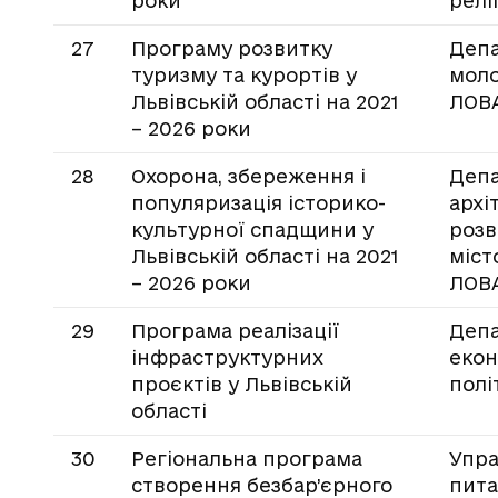
роки
релі
27
Програму розвитку
Депа
туризму та курортів у
моло
Львівській області на 2021
ЛОВ
– 2026 роки
28
Охорона, збереження і
Деп
популяризація історико-
архі
культурної спадщини у
розв
Львівській області на 2021
міст
– 2026 роки
ЛОВ
29
Програма реалізації
Деп
інфраструктурних
екон
проєктів у Львівській
полі
області
30
Регіональна програма
Упра
створення безбар’єрного
пита