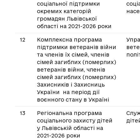
соціальної підтримки
соці
окремих категорій
насе
громадян Львівської
області на 2021-2026 роки
12
Комплексна програма
Упра
підтримки ветеранів війни
вете
та членів їх сімей, членів
полі
сімей загиблих (померлих)
ветеранів війни, членів
сімей загиблих (померлих)
Захисників і Захисниць
України на період дії
воєнного стану в Україні
13
Регіональна програма
Служ
соціального захисту дітей
діте
у Львівській області на
2021-2026 роки