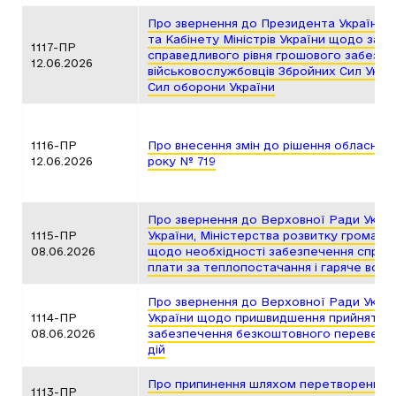
Про звернення до Президента України, 
та Кабінету Міністрів України щодо заб
1117-ПР
справедливого рівня грошового забезп
12.06.2026
військовослужбовців Збройних Сил Украї
Сил оборони України
1116-ПР
Про внесення змін до рішення обласної 
12.06.2026
року № 719
Про звернення до Верховної Ради Україн
1115-ПР
України, Міністерства розвитку громад 
08.06.2026
щодо необхідності забезпечення справ
плати за теплопостачання і гаряче вод
Про звернення до Верховної Ради Україн
1114-ПР
України щодо пришвидшення прийняття 
08.06.2026
забезпечення безкоштовного перевезен
дій
Про припинення шляхом перетворення к
1113-ПР