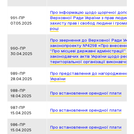
Про інформацію щодо щорічної доповід
991-ПР
Верховної Ради України з прав людини 
07.05.2025
захисту прав і свобод людини і громадян
році
Про звернення до Верховної Ради Укра
законопроекту №4298 «Про внесення зм
990-ПР
“Про місцеві державні адміністрації” та
30.04.2025
законодавчих актів України щодо рефо
територіальної організації виконавчої в
989-ПР
Про представлення до нагородження П
28.04.2025
України
988-ПР
Про встановлення орендної плати
18.04.2025
987-ПР
Про встановлення орендної плати
15.04.2025
986-ПР
Про встановлення орендної плати
15.04.2025