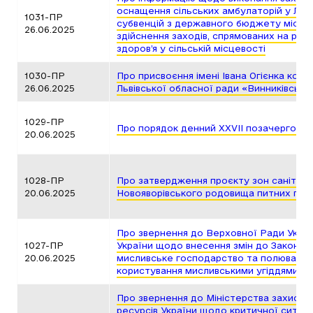
оснащення сільських амбулаторій у Льві
1031-ПР
субвенцій з державного бюджету місц
26.06.2025
здійснення заходів, спрямованих на ро
здоров’я у сільській місцевості
1030-ПР
Про присвоєння імені Івана Огієнка ком
26.06.2025
Львівської обласної ради «Винниківськи
1029-ПР
Про порядок денний ХХVІІ позачергової 
20.06.2025
1028-ПР
Про затвердження проєкту зон санітар
20.06.2025
Новояворівського родовища питних під
Про звернення до Верховної Ради Україн
1027-ПР
України щодо внесення змін до Закону 
20.06.2025
мисливське господарство та полювання»
користування мисливськими угіддями
Про звернення до Міністерства захисту
ресурсів України щодо критичної ситуаці