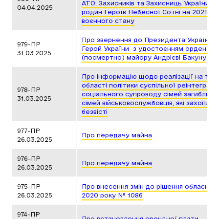
АТО, Захисників та Захисниць України, чл
04.04.2025
родин Героїв Небесної Сотні на 2021 – 2
воєнного стану
Про звернення до Президента України 
979-ПР
Герой України з удостоєнням ордена “З
31.03.2025
(посмертно) майору Андрієві Бакуну
Про інформацію щодо реалізації на тери
області політики суспільної реінтеграції
978-ПР
соціального супроводу сімей загиблих 
31.03.2025
сімей військовослужбовців, які захоплен
безвісті
977-ПР
Про передачу майна
26.03.2025
976-ПР
Про передачу майна
26.03.2025
975-ПР
Про внесення змін до рішення обласної 
26.03.2025
2020 року № 1086
974-ПР
Про встановлення орендної плати