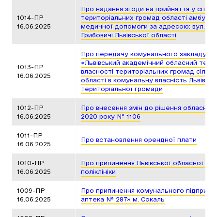
Про надання згоди на прийняття у спіль
1014-ПР
територіальних громад області амбулат
16.06.2025
медичної допомоги за адресою: вул. Стус
Грибовичі Львівської області
Про передачу комунального закладу Льв
«Львівський академічний обласний театр
1013-ПР
власності територіальних громад сіл, се
16.06.2025
області в комунальну власність Львівськ
територіальної громади
1012-ПР
Про внесення змін до рішення обласної 
16.06.2025
2020 року № 1106
1011-ПР
Про встановлення орендної плати
16.06.2025
1010-ПР
Про припинення Львівської обласної го
16.06.2025
поліклініки
1009-ПР
Про припинення комунального підприєм
16.06.2025
аптека № 287» м. Сокаль