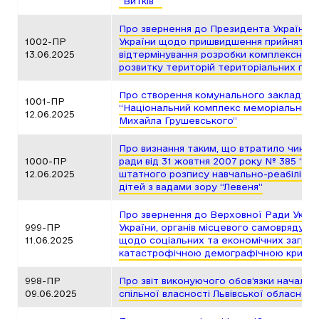
“Витків””
Про звернення до Президента України 
1002-ПР
України щодо пришвидшення прийняття 
13.06.2025
відтермінування розробки комплексних 
розвитку територій територіальних гро
Про створення комунального закладу Ль
1001-ПР
“Національний комплекс меморіальних м
12.06.2025
Михайла Грушевського”
Про визнання таким, що втратило чинніс
1000-ПР
ради від 31 жовтня 2007 року № 385 “П
12.06.2025
штатного розпису навчально-реабілітац
дітей з вадами зору “Левеня”
Про звернення до Верховної Ради Україн
999-ПР
України, органів місцевого самоврядуван
11.06.2025
щодо соціальних та економічних загроз, 
катастрофічною демографічною кризою 
998-ПР
Про звіт виконуючого обов’язки начальн
09.06.2025
спільної власності Львівської обласної 