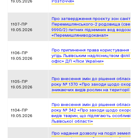
19.05.2026
Розточчя»
Про затвердження проєкту зон санітар
1107-ПР
Перемишлянського-2 родовища (сверд
19.05.2026
9990/2) питних підземних вод водозаб
«Перемишляниводоканал»
Про припинення права користування ча
1106-ПР
угідь Львівським надлісництвом філії «
19.05.2026
офіс» ДП «Ліси України»
Про внесення змін до рішення обласної р
1105-ПР
року № 1370 «Про заходи щодо охорони 
19.05.2026
зникаючих видів рослин на території Льв
Про внесення змін до рішення обласної 
1104-ПР
року № 342 «Про заходи щодо охорони р
19.05.2026
видів тварин, що підлягають особливій о
Львівської області»
Про надання дозволу на поділ земельни