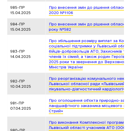
985-ПР
Про внесення змін до рішення обласної 
15.04.2025
2020 №1106
984-ПР
Про внесення змін до рішення обласної 
15.04.2025
року №582
Про збільшення розміру виплат за Ком
соціальної підтримки у Львівській облас
983-ПР
бійців-добровольців АТО, Захисників та 
14.04.2025
членів їх сімей, а також родин Героїв Н
2025 роки та звернення до Верховної Ра
Міністрів України
Про реорганізацію комунального неком
982-ПР
Львівської обласної ради «Львівський об
10.04.2025
лікувально-діагностичний кардiологiчни
Про оголошення об’єкта природно-запо
981-ПР
ландшафтного заказника місцевого знач
07.04.2025
Стрий»
Про виконання Комплексної програми со
Львівській області учасників АТО (ООС), 
980-ПР