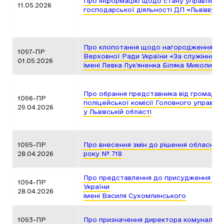
Про інформацію щодо стану управління
11.05.2026
господарської діяльності ДП «Львіввугі
Про клопотання щодо нагородження На
1097-ПР
Верховної Ради України «За служіння У
01.05.2026
імені Левка Лук’яненка Біляка Миколи Р
Про обрання представника від громадсь
1096-ПР
поліцейської комісії Головного управлін
29.04.2026
у Львівській області
1095-ПР
Про внесення змін до рішення обласної 
28.04.2026
року № 718
Про представлення до присудження Пре
1094-ПР
України
28.04.2026
імені Василя Сухомлинського
1093-ПР
Про призначення директора комунальног