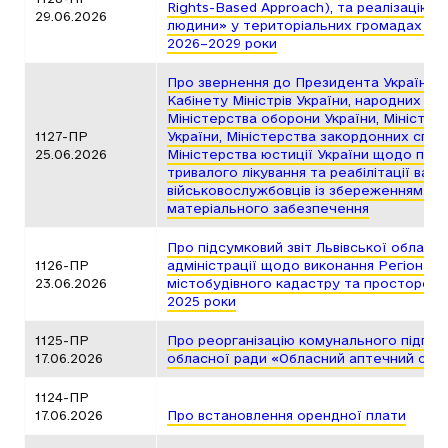
Rights-Based Approach), та реалізацію 
29.06.2026
людини» у територіальних громадах Льві
2026–2029 роки
Про звернення до Президента України, 
Кабінету Міністрів України, народних деп
Міністерства оборони України, Міністер
1127-ПР
України, Міністерства закордонних спра
25.06.2026
Міністерства юстиції України щодо про
тривалого лікування та реабілітації ва
військовослужбовців із збереженням н
матеріального забезпечення
Про підсумковий звіт Львівської обласно
1126-ПР
адміністрації щодо виконання Регіонал
23.06.2026
містобудівного кадастру та просторово
2025 роки
1125-ПР
Про реорганізацію комунального підпри
17.06.2026
обласної ради «Обласний аптечний скл
1124-ПР
17.06.2026
Про встановлення орендної плати