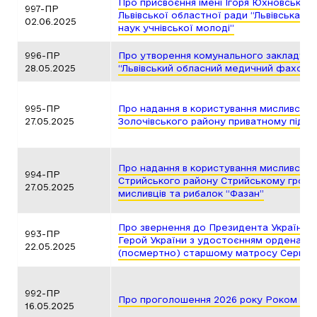
Про присвоєння імені Ігоря Юхновськог
997-ПР
Львівської областної ради “Львівська о
02.06.2025
наук учнівської молоді”
996-ПР
Про утворення комунального закладу Ль
28.05.2025
“Львівський обласний медичний фахови
995-ПР
Про надання в користування мисливських
27.05.2025
Золочівського району приватному підпр
Про надання в користування мисливських
994-ПР
Стрийського району Стрийському гром
27.05.2025
мисливців та рибалок “Фазан”
Про звернення до Президента України 
993-ПР
Герой України з удостоєнням ордена “Зо
22.05.2025
(посмертно) старшому матросу Сергієв
992-ПР
Про проголошення 2026 року Роком Бо
16.05.2025