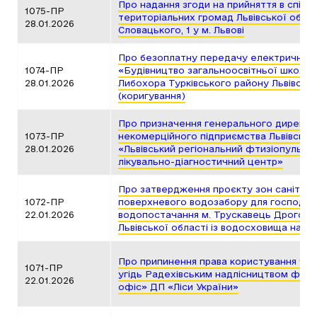
Про надання згоди на прийняття в спільн
1075-ПР
територіальних громад Львівської област
28.01.2026
Словацького, 1 у м. Львові
Про безоплатну передачу електричного
1074-ПР
«Будівництво загальноосвітньої школи І-І
28.01.2026
Либохора Турківського району Львівсько
(коригування)
Про призначення генерального директо
1073-ПР
некомерційного підприємства Львівсько
28.01.2026
«Львівський регіональний фтизіопульмон
лікувально-діагностичний центр»
Про затвердження проєкту зон санітар
1072-ПР
поверхневого водозабору для господар
22.01.2026
водопостачання м. Трускавець Дрогоби
Львівської області із водосховища на р
Про припинення права користування ча
1071-ПР
угідь Радехівським надлісництвом філії
22.01.2026
офіс» ДП «Ліси України»