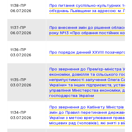
1138-ПР
Про питання суспільно-культурних това
06.07.2026
об’єднань Львівщини за адресою: м. Льві
1137-ПР
Про внесення змін до рішення обласної 
06.07.2026
року №13 «Про обрання постійних коміс
1136-ПР
Про порядок денний ХХVІІІ позачергової
03.07.2026
Про звернення до Прем’єр-міністра Укра
економіки, довкілля та сільського госп
1135-ПР
неприпустимості залучення Олега Сала 
03.07.2026
України» та інших підприємств, установ 
управління Міністерства економіки, довк
господарства України
Про звернення до Кабінету Міністрів Ук
1134-ПР
змін до Правил перетинання державног
03.07.2026
України з метою врегулювання права на 
місцевих рад (чоловіків), які зняті з війс