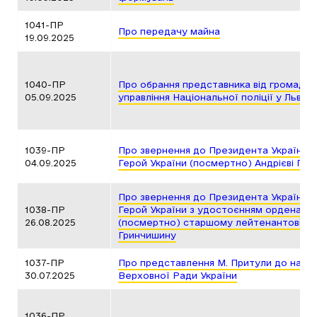
1041-ПР
Про передачу майна
19.09.2025
1040-ПР
Про обрання представника від громадськ
05.09.2025
управління Національної поліції у Львівс
1039-ПР
Про звернення до Президента України 
04.09.2025
Герой України (посмертно) Андрієві Пар
Про звернення до Президента України 
1038-ПР
Герой України з удостоєнням ордена «З
26.08.2025
(посмертно) старшому лейтенантові по
Гринчишину
1037-ПР
Про представлення М. Притули до наг
30.07.2025
Верховної Ради України
1036-ПР