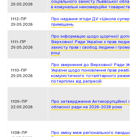
соціального захисту Львівської обласно
29.05.2026
в комунальні некомерційні товариства
1112-ПР
Про надання згоди ДУ «Школа супергер
29.05.2026
приміщень
Про інформацію щодо щорічної доповід
1111-ПР
Верховної Ради України з прав людини 
29.05.2026
захисту прав і свобод людини і громадян
році
Про звернення до Верховної Ради Україн
1110-ПР
України щодо поновлення прав реабіліт
29.05.2026
комуністичного тоталітарного режиму 19
потерпілих від репресій
1109-ПР
Про затвердження Антикорупційної прог
22.05.2026
обласної ради на 2026-2028 роки
1108-ПР
Про зміну меж регіонального ландшафт