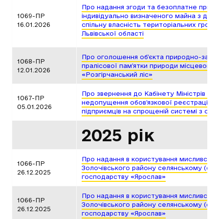
Про надання згоди та безоплатне прий
1069-ПР
індивідуально визначеного майна з держ
16.01.2026
спільну власність територіальних громад
Львівської області
Про оголошення об’єкта природно-запо
1068-ПР
пралісової пам’ятки природи місцевого 
12.01.2026
«Розгірчанський ліс»
Про звернення до Кабінету Міністрів Ук
1067-ПР
недопущення обов’язкової реєстрації 
05.01.2026
підприємців на спрощеній системі з обо
2025 рік
Про надання в користування мисливських
1066-ПР
Золочівського району селянському (ф
26.12.2025
господарству «Ярослав»
Про надання в користування мисливських
1066-ПР
Золочівського району селянському (ф
26.12.2025
господарству «Ярослав»