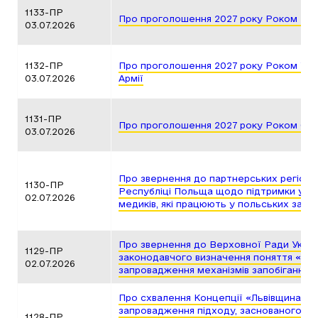
1133-ПР
Про проголошення 2027 року Роком Ро
03.07.2026
1132-ПР
Про проголошення 2027 року Роком Укр
03.07.2026
Армії
1131-ПР
Про проголошення 2027 року Роком Ол
03.07.2026
Про звернення до партнерських регіонів 
1130-ПР
Республіці Польща щодо підтримки укр
02.07.2026
медиків, які працюють у польських закл
Про звернення до Верховної Ради Укра
1129-ПР
законодавчого визначення поняття «се
02.07.2026
запровадження механізмів запобігання і
Про схвалення Концепції «Львівщина – р
запровадження підходу, заснованого н
1128-ПР