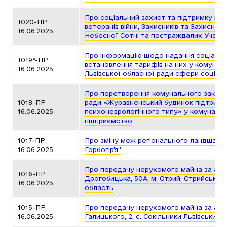
Про соціальний захист та підтримку ро
1020-ПР
ветеранів війни, Захисників та Захисниць
16.06.2025
Небесної Сотні та постраждалих Учасник
Про інформацію щодо надання соціальн
1019*-ПР
встановлення тарифів на них у комунал
16.06.2025
Львівської обласної ради сфери соціал
Про перетворення комунального закладу
1018-ПР
ради «Журавненський будинок підтрима
16.06.2025
психоневрологічного типу» у комуналь
підприємство
1017-ПР
Про зміну меж регіонального ландшафт
16.06.2025
Горбогір’я”
Про передачу нерухомого майна за адр
1016-ПР
Дрогобицька, 50А, м. Стрий, Стрийський 
16.06.2025
область
1015-ПР
Про передачу нерухомого майна за адр
16.06.2025
Галицького, 2, с. Сокільники Львівський 