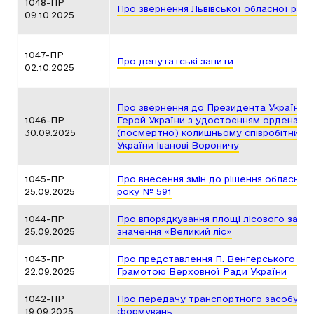
1048-ПР
Про звернення Львівської обласної ради
09.10.2025
1047-ПР
Про депутатські запити
02.10.2025
Про звернення до Президента України 
1046-ПР
Герой України з удостоєнням ордена «З
30.09.2025
(посмертно) колишньому співробітнику
України Іванові Вороничу
1045-ПР
Про внесення змін до рішення обласної 
25.09.2025
року № 591
1044-ПР
Про впорядкування площі лісового зака
25.09.2025
значення «Великий ліс»
1043-ПР
Про представлення П. Венгерського до
22.09.2025
Грамотою Верховної Ради України
1042-ПР
Про передачу транспортного засобу дл
19.09.2025
формувань