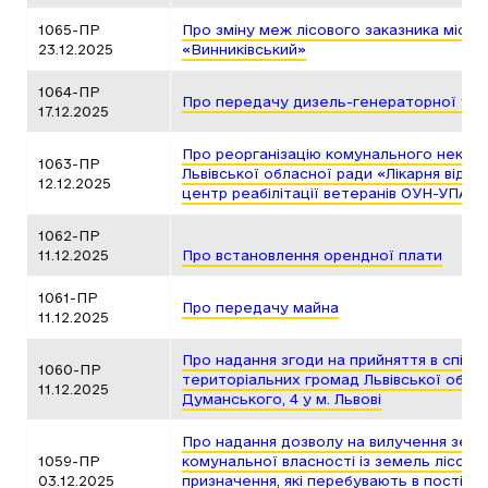
1065-ПР
Про зміну меж лісового заказника місце
23.12.2025
«Винниківський»
1064-ПР
Про передачу дизель-генераторної уст
17.12.2025
Про реорганізацію комунального неком
1063-ПР
Львівської обласної ради «Лікарня відн
12.12.2025
центр реабілітації ветеранів ОУН-УПА «
1062-ПР
11.12.2025
Про встановлення орендної плати
1061-ПР
Про передачу майна
11.12.2025
Про надання згоди на прийняття в спільн
1060-ПР
територіальних громад Львівської області
11.12.2025
Думанського, 4 у м. Львові
Про надання дозволу на вилучення земе
1059-ПР
комунальної власності із земель лісог
03.12.2025
призначення, які перебувають в постійн