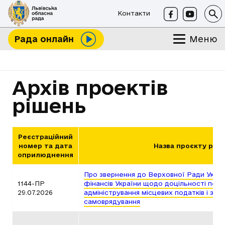
Контакти
Меню
Рада онлайн
Архів проектів
рішень
Реєстраційний
номер та дата
Назва проєкту ріш
оприлюднення
Про звернення до Верховної Ради Украї
1144-ПР
фінансів України щодо доцільності пере
29.07.2026
адміністрування місцевих податків і зюо
самоврядування