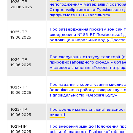
1026-ПР
непогодженням матеріалів лісовпорядку
20.06.2025
Старосамбірського та Турківського дочі
підприємств ЛГП «Галсільліс»
Про затвердження проєкту зон санітар
1025-ПР
свердловини № 85-РГ Помірецької діля
19.06.2025
родовища мінеральних вод у Дрогобиць
Про скасування статусу території (об’єк
1024-ПР
природнозаповідного фонду – ботанічно
19.06.2025
місцевого значення «Тополя-патріарх»
Про надання в користування мисливських
1023-ПР
Золочівського району товариству з об
19.06.2025
відповідальністю «Верхів’я Бугу»
1022-ПР
Про оренду майна спільної власності т
19.06.2025
області
1021-ПР
Про внесення змін до Положення про у
19.06.2025
спільної власності Львівської обласної 