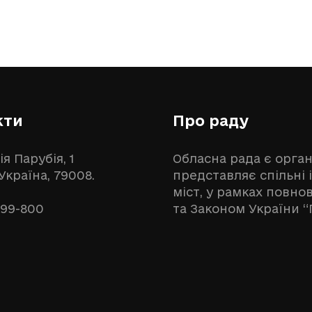
кти
Про раду
ія Парубія, 1
Обласна рада є орга
 Україна, 79008.
представляє спільні 
міст, у рамках повн
999-800
та Законом України “