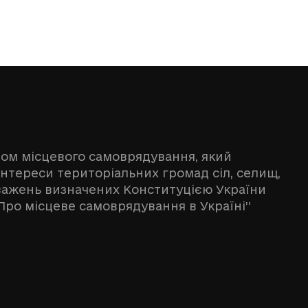
ном місцевого самоврядування, який
інтереси територіальних громад сіл, селищ,
оважень визначених Конституцією України
Про місцеве самоврядування в Україні”