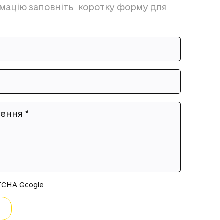
мацію заповніть коротку форму для
ення *
TCHA Google