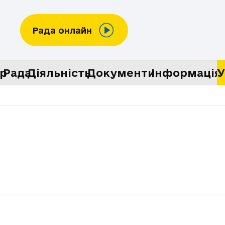
Рада онлайн
р
Рада
Діяльність
Документи
Інформація
У