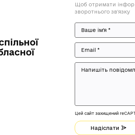
Щоб отримати інфор
зворотнього зв’язку
Ваше ім'я *
спільної
Email *
бласної
Напишіть повідомл
Цей сайт захищений reCAP
Надіслати