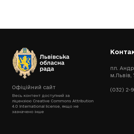
Конта
пл. Андр
м.Львів,
Офіційний сайт
(032) 2-
Весь контент доступний за
ліцензією
Creative Commons Attribution
4.0 International license
, якщо не
зазначено інше