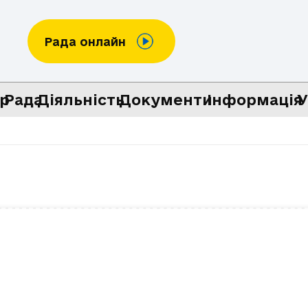
Рада онлайн
р
Рада
Діяльність
Документи
Інформація
У