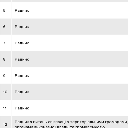
5
Радник
6
Радник
7
Радник
8
Радник
9
Радник
10
Радник
11
Радник
Радник з питань співпраці з територіальними громадами,
12
органами виконавчої влади та громадськістю