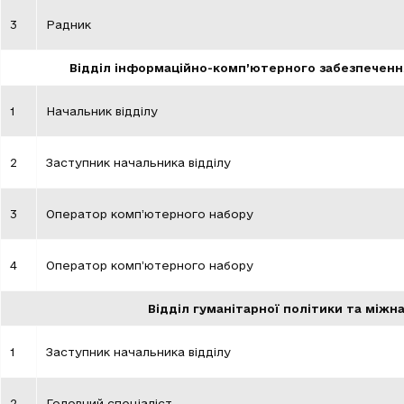
3
Радник
Відділ інформаційно-комп’ютерного забезпечення
1
Начальник відділу
2
Заступник начальника відділу
3
Оператор комп’ютерного набору
4
Оператор комп’ютерного набору
Відділ гуманітарної політики та міжн
1
Заступник начальника відділу
2
Головний спеціаліст