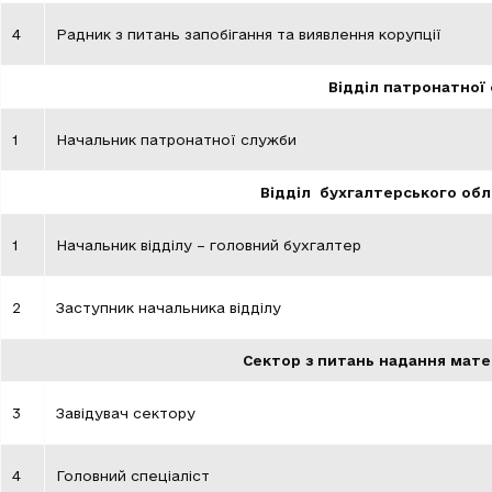
4
Радник з питань запобігання та виявлення корупції
Відділ патронатної
1
Начальник патронатної служби
Відділ бухгалтерського облі
1
Начальник відділу – головний бухгалтер
2
Заступник начальника відділу
Сектор з питань надання мат
3
Завідувач сектору
4
Головний спеціаліст