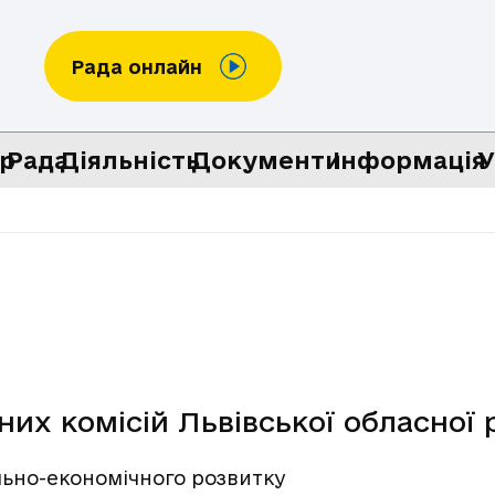
Рада онлайн
р
Рада
Діяльність
Документи
Інформація
У
их комісій Львівської обласної 
льно-економічного розвитку