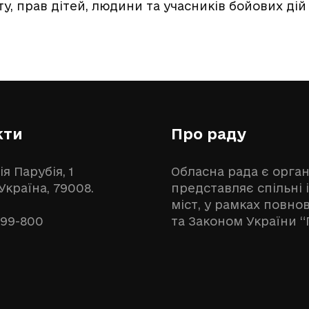
ту, прав дітей, людини та учасників бойових дій
кти
Про раду
ія Парубія, 1
Обласна рада є орга
 Україна, 79008.
представляє спільні 
міст, у рамках повн
999-800
та Законом України “