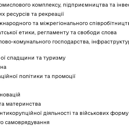
ромислового комплексу, підприємництва та інве
их ресурсів та рекреації
міжнародного та міжрегіонального співробітницт
атської етики, регламенту та свободи слова
тлово-комунального господарства, інфраструкт
ної спадщини та туризму
йна
аційної політики та промоції
нновацій
 та материнства
антикорупційної діяльності та військових форм
ого самоврядування