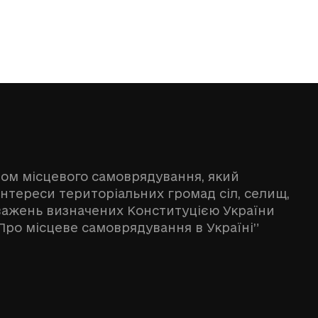
ном місцевого самоврядування, який
інтереси територіальних громад сіл, селищ,
оважень визначених Конституцією України
Про місцеве самоврядування в Україні”