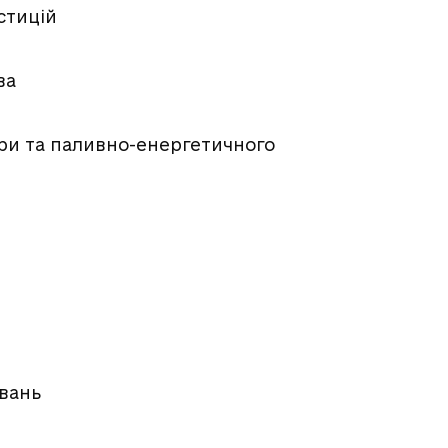
стицій
ва
ури та паливно-енергетичного
увань