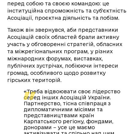
перед собою та своєю командою: це
інституційна спроможність та суб’єктність
Асоціації, проєктна діяльність та лобізм.
Також він звернувся, аби представники
Асоціацій своїх областей брали активну
участь у обговоренні стратегій, обласних
та міжрегіональних програм, у різних
міжнародних форумах, виставках,
публічних зустрічах, лобіюючи інтереси
громад, особливого щодо розвитку
гірських територій.
«Треба відвоювати своє лідерство
серед інших Асоціацій України.
Партнерство, тісна співпраця з
дипломатичними місіями та
представництвами країн
Карпатського регіону, фондами,
донорами – усе це маємо
активізувати та спільно над цим