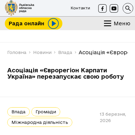
Контакти
Меню
Рада онлайн
Асоціація «Єврорег
Головна
Новини
Влада
Асоціація «Єврорегіон Карпати
Україна» перезапускає свою роботу
Влада
Громади
13 березня,
2026
Міжнародна діяльність