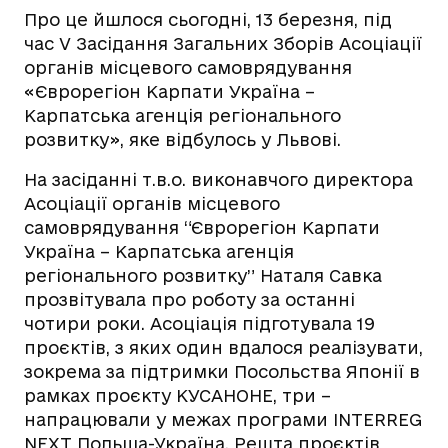
Про це йшлося сьогодні, 13 березня, під
час V Засідання Загальних Зборів Асоціації
органів місцевого самоврядування
«Єврорегіон Карпати Україна –
Карпатська агенція регіонального
розвитку», яке відбулось у Львові.
На засіданні т.в.о. виконавчого директора
Асоціації органів місцевого
самоврядування “Єврорегіон Карпати
Україна – Карпатська агенція
регіонального розвитку” Наталя Савка
прозвітувала про роботу за останні
чотири роки. Асоціація підготувала 19
проєктів, з яких один вдалося реалізувати,
зокрема за підтримки Посольства Японії в
рамках проєкту КУСАНОНЕ, три –
напрацювали у межах програми INTERREG
NEXT Польща-Україна. Решта проєктів