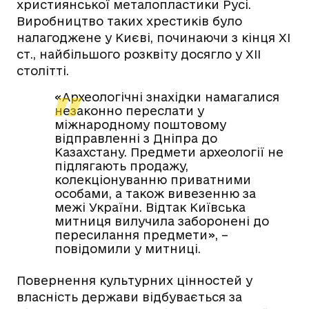
християнської металопластики Русі.
Виробництво таких хрестиків було
налагоджене у Києві, починаючи з кінця ХІ
ст., найбільшого розквіту досягло у ХІІ
столітті.
«Археологічні знахідки намагалися
незаконно переслати у
міжнародному поштовому
відправленні з Дніпра до
Казахстану. Предмети археології не
підлягають продажу,
колекціонуванню приватними
особами, а також вивезенню за
межі України. Відтак Київська
митниця вилучила заборонені до
пересилання предмети», –
повідомили у митниці.
Повернення культурних цінностей у
власність держави відбувається за