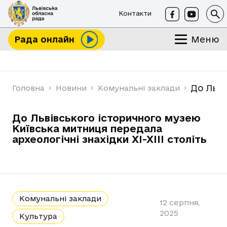
Контакти
Меню
Рада онлайн
До Льві
Головна
Новини
Комунальні заклади
До Львівського історичного музею
Київська митниця передала
археологічні знахідки ХІ-ХІІІ століть
Комунальні заклади
12 серпня,
2025
Культура