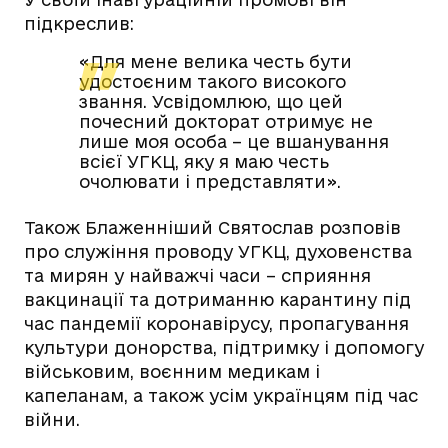
підкреслив:
«Для мене велика честь бути
удостоєним такого високого
звання. Усвідомлюю, що цей
почесний докторат отримує не
лише моя особа – це вшанування
всієї УГКЦ, яку я маю честь
очолювати і представляти».
Також Блаженніший Святослав розповів
про служіння проводу УГКЦ, духовенства
та мирян у найважчі часи – сприяння
вакцинації та дотриманню карантину під
час пандемії коронавірусу, пропагування
культури донорства, підтримку і допомогу
військовим, воєнним медикам і
капеланам, а також усім українцям під час
війни.