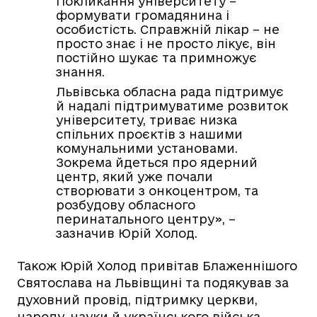
Покликання університету –
формувати громадянина і
особистість. Справжній лікар – не
просто знає і не просто лікує, він
постійно шукає та примножує
знання.
Львівська обласна рада підтримує
й надалі підтримуватиме розвиток
університету, триває низка
спільних проєктів з нашими
комунальними установами.
Зокрема йдеться про ядерний
центр, який уже почали
створювати з онкоцентром, та
розбудову обласного
перинатального центру», –
зазначив Юрій Холод.
Також Юрій Холод привітав Блаженнішого
Святослава на Львівщині та подякував за
духовний провід, підтримку церкви,
народу, науки й українського війська.