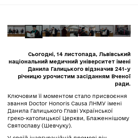
Сьогодні, 14 листопада, Львівський
національний медичний університет імені
Данила Галицького відзначив 241-у
річницю урочистим засіданням Вченої
ради.
Ключовим її моментом стало присвоєння
звання Doctor Honoris Causa ЛНМУ імені
Данила Галицького Главі Української
греко-католицької Церкви, Блаженнішому
Святославу (Шевчуку).
У своїй інавгураційній промові він