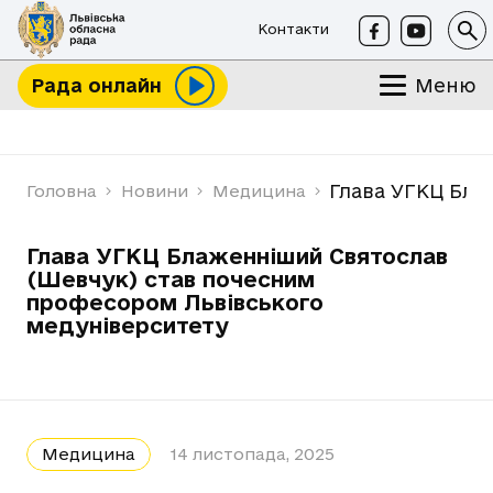
Контакти
Меню
Рада онлайн
Глава УГКЦ Бла
Головна
Новини
Медицина
Глава УГКЦ Блаженніший Святослав
(Шевчук) став почесним
професором Львівського
медуніверситету
Медицина
14 листопада, 2025