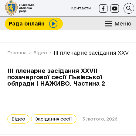
Контакти
Меню
Рада онлайн
ІІІ пленарне засідання XXVIІ
Головна
Відео
ІІІ пленарне засідання XXVIІ
позачергової сесії Львівської
облради | НАЖИВО. Частина 2
Відео
Засідання сесії
3 лютого, 2026