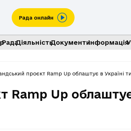
Рада онлайн
р
Рада
Діяльність
Документи
Інформація
У
ландський проєкт Ramp Up облаштує в Україні т
т Ramp Up облаштує 