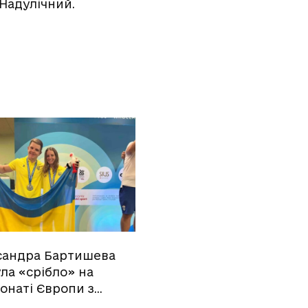
 Надулічний.
сандра Бартишева
ла «срібло» на
онаті Європи з…