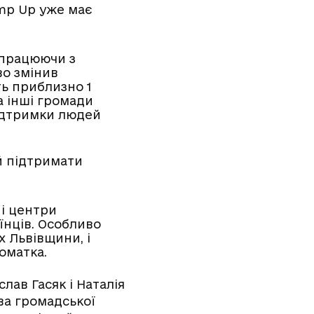
mp Up уже має
впрацюючи з
во змінив
ть приблизно 1
а інші громади
підтримки людей
й підтримати
ні центри
їнців. Особливо
х Львівщини, і
оматка.
лав Гасяк і Наталія
ва громадської