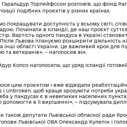
и Гаральдур Торлейфссон розповів, що фонд Ra
ізації подібних проєктів у різних країнах.
о покращувати доступність у всьому світі, спі
адою. Починали в Ісландії, де наш проєкт суттє
тір. Вартість одного пандуса в Україні станови
. Після Львова плануємо розширити діяльність н
а інші області України. Це важливий крок для 
тю та ветеранів», – наголосив він.
йдур Колсо наголосила, що уряд Ісландії готови
ся цим проєктом і вже відвідали реабілітацій
 і
Unbroken, щоб краще зрозуміти потреби укра
еба у пандусах є в невеликих населених пункта
 допомогти в її вирішенні», – підсумувала дипл
яли також депутати Львівської обласної ради Ярос
голови Львівської ОВА Олександр Кулепін і голо