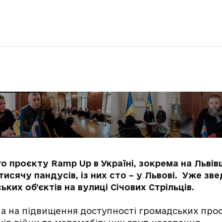
о проєкту Ramp Up в Україні, зокрема на Львів
исячу пандусів, із них сто – у Львові. Уже зв
ких об’єктів на вулиці Січових Стрільців.
на на підвищення доступності громадських прос