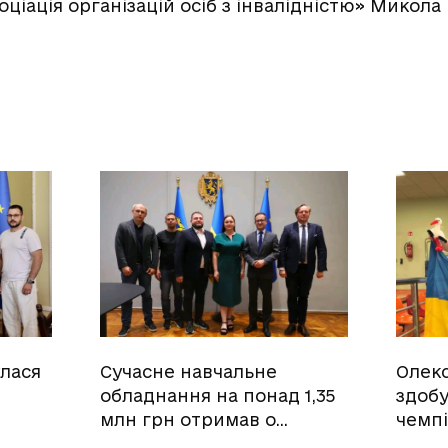
оціація організацій осіб з інвалiднiстю» Микола
улася
Сучасне навчальне
Олек
обладнання на понад 1,35
здобу
млн грн отримав о…
чемпі