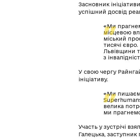
Засновник ініціатив
успішний досвід реал
«Ми прагнем
місцевою вл
міський прос
тисячі євро
Львівщини т
з інвалідніс
У свою чергу Райнга
ініціативу.
«Ми пишаємо
Superhumans
велика потр
ми прагнемо
Участь у зустрічі вз
Галецька, заступник 