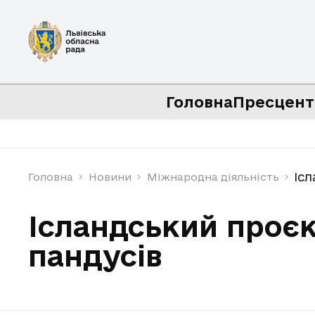
Головна
Пресцент
Іс
Головна
Новини
Міжнародна діяльність
Ісландський проєк
пандусів