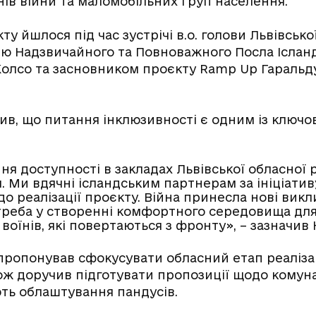
нів війни та маломобільних груп населення.
ту йшлося під час зустрічі в.о. голови Львівськ
ею Надзвичайного та Повноважного Посла Ісланді
Колсо та засновником проєкту Ramp Up Гараль
ив, що питання інклюзивності є одним із ключо
ня доступності в закладах Львівської обласної 
 Ми вдячні ісландським партнерам за ініціативу
о реалізації проєкту. Війна принесла нові виклик
отреба у створенні комфортного середовища для
воїнів, які повертаються з фронту», – зазначив
пропонував сфокусувати обласний етап реалізаці
кож доручив підготувати пропозиції щодо комун
ють облаштування пандусів.