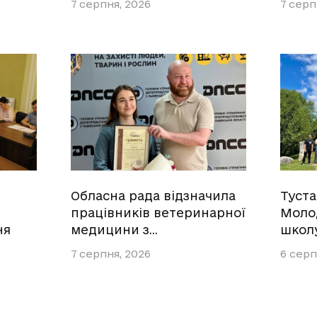
7 серпня, 2026
7 серп
Обласна рада відзначила
Туст
працівників ветеринарної
Моло
ня
медицини з…
школ
7 серпня, 2026
6 серп