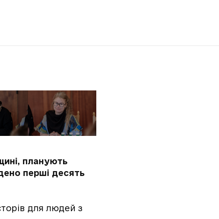
щині, планують
едено перші десять
торів для людей з