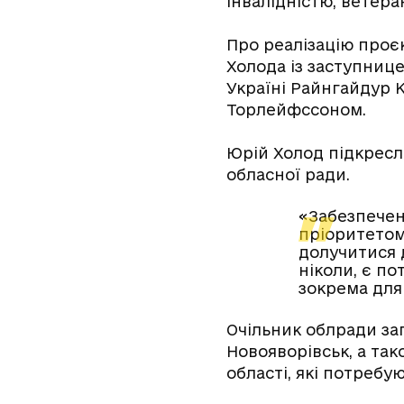
інвалідністю, ветера
Про реалізацію проєк
Холода із заступниц
Україні Райнгайдур 
Торлейфссоном.
Юрій Холод підкресл
обласної ради.
«Забезпечен
пріоритетом.
долучитися д
ніколи, є п
зокрема для 
Очільник облради за
Новояворівськ, а та
області, які потребу