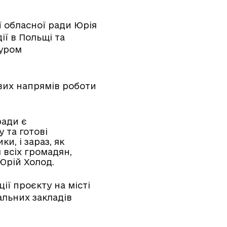
ої обласної ради Юрія
ї в Польщі та
дуром
вих напрямів роботи
ради є
 та готові
и, і зараз, як
 всіх громадян,
 Юрій Холод.
ї проєкту на місті
альних закладів