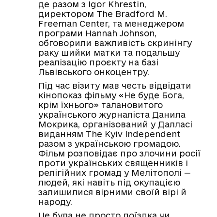
де разом з Igor Khrestin,
директором The Bradford M.
Freeman Center, та менеджером
програми Hannah Johnson,
обговорили важливість скринінгу
раку шийки матки та подальшу
реалізацію проєкту на базі
Львівського онкоцентру.
Під час візиту мав честь відвідати
кінопоказ фільму «Не буде Бога,
крім їхнього» талановитого
українського журналіста Данила
Мокрика, організований у Далласі
виданням The Kyiv Independent
разом з українською громадою.
Фільм розповідає про злочини росії
проти українських священників і
релігійних громад у Мелітополі —
людей, які навіть під окупацією
залишилися вірними своїй вірі й
народу.
Це була не просто поїздка чи