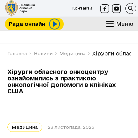
Контакти
Меню
Рада онлайн
Хірурги обласн
Головна
Новини
Медицина
Хірурги обласного онкоцентру
ознайомились з практикою
онкологічної допомоги в клініках
США
Медицина
23 листопада, 2025