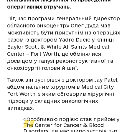
оперативних втручань.
Під час програми генеральний директор
обласного онкоцентру Олег Дуда мав
можливість бути присутнім на операціях
разом із доктором Yadro Ducic у клініці
Baylor Scott & White All Saints Medical
Center – Fort Worth, де обмінялися
досвідом у галузі реконструктивної та
онкохірургії голови й шиї.
Також він зустрівся з доктором Jay Patel,
абдомінальним хірургом в Medical City
Fort Worth, з яким обговорив хірургічні
підходи у складних онкологічних
випадках.
«Особливою подією став прийом у
The Center for Cancer & Blood
Disorders, де нас щиро зустрів д-р