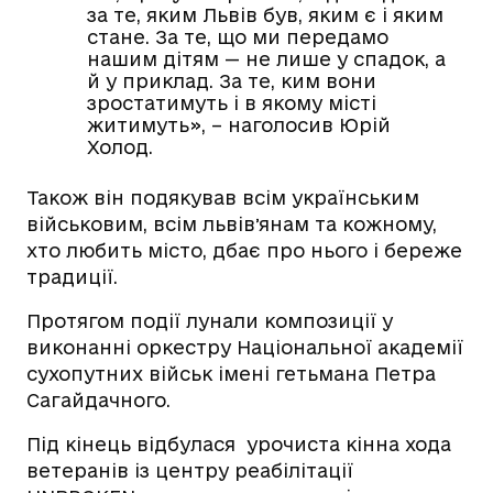
за те, яким Львів був, яким є і яким
стане. За те, що ми передамо
нашим дітям — не лише у спадок, а
й у приклад. За те, ким вони
зростатимуть і в якому місті
житимуть», – наголосив Юрій
Холод.
Також він подякував всім українським
військовим, всім львівʼянам та кожному,
хто любить місто, дбає про нього і береже
традиції.
Протягом події лунали композиції у
виконанні оркестру Національної академії
сухопутних військ імені гетьмана Петра
Сагайдачного.
Під кінець відбулася
урочиста кінна хода
ветеранів із центру реабілітації