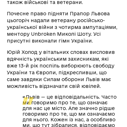
також військові та ветерани.
Почесне право підняти Прапор Львова
цьогоріч надали ветерану російсько-
української війни з чотирма ампутаціями,
ментору Unbroken Миколі Шоту. Усі
присутні виконали гімн України.
Юрій Холод у вітальних словах висловив
вдячність українським захисникам, які
вже 13-й рік поспіль виборюють свободу
України та Європи, підкресливши, що
саме завдяки Силам оборони Львів має
можливість відзначати свій ювілей.
«Львів — це відповідальність. Часто
ми говоримо про те, що означає
для нас це місто. Але значно рідше
говоримо про те, що ми означаємо
для нього. Кожен із нас, а особливо
ми, що тут зібралися, відповідаємо