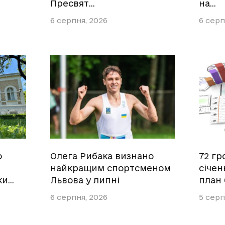
Пресвят…
на…
6 серпня, 2026
6 серп
о
Олега Рибака визнано
72 гр
найкращим спортсменом
січен
ки…
Львова у липні
план
6 серпня, 2026
5 серп