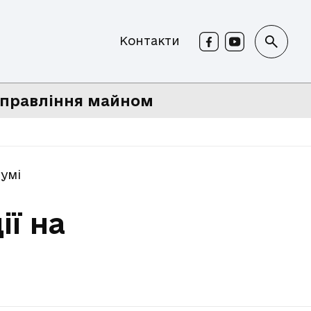
Контакти
правління майном
умі
ії на