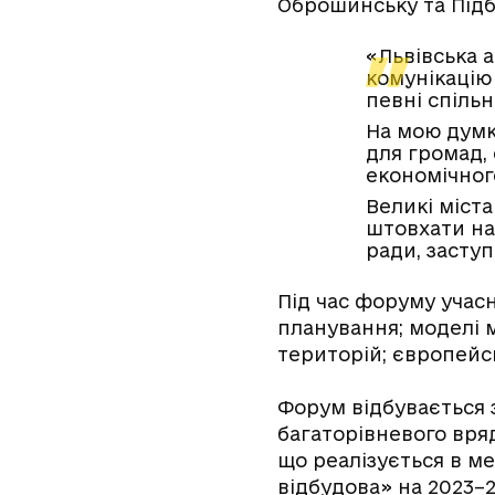
Оброшинську та Підб
«Львівська 
комунікацію
певні спільн
На мою думк
для громад,
економічног
Великі міста
штовхати на
ради, засту
Під час форуму учас
планування; моделі 
територій; європейс
Форум відбувається 
багаторівневого вря
що реалізується в ме
відбудова» на 2023–