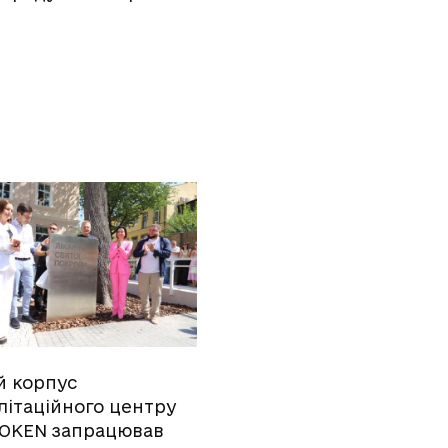
й корпус
літаційного центру
OKEN запрацював