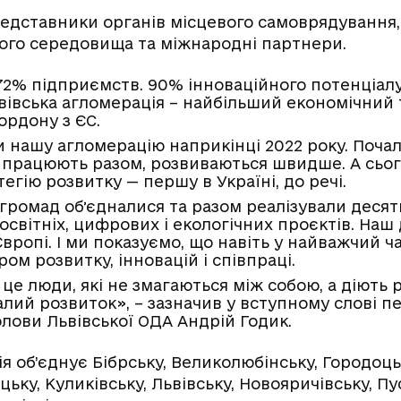
редставники органів місцевого самоврядування,
ного середовища та міжнародні партнери.
 72% підприємств. 90% інноваційного потенціал
вівська агломерація – найбільший економічний 
ордону з ЄС.
 нашу агломерацію наприкінці 2022 року. Почали
і працюють разом, розвиваються швидше. А сьо
егію розвитку — першу в Україні, до речі.
громад обʼєдналися та разом реалізували десят
освітніх, цифрових і екологічних проєктів. Наш
вропі. І ми показуємо, що навіть у найважчий ч
ом розвитку, інновацій і співпраці.
це люди, які не змагаються між собою, а діють р
алий розвиток», – зазначив у вступному слові 
олови Львівської ОДА Андрій Годик.
я об’єднує Бібрську, Великолюбінську, Городоць
ьку, Куликівську, Львівську, Новояричівську, Пу