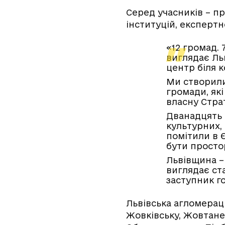
Серед учасників – п
інституцій, експерт
«12 громад.
виглядає Ль
центр біля к
Ми створили
громади, як
власну Страт
Дванадцять 
культурних, 
помітили в Є
бути простор
Львівщина – 
виглядає ст
заступник г
Львівська агломераці
Жовківську, Жовтанец