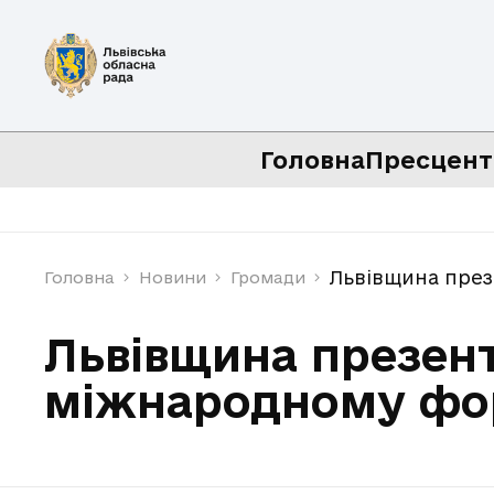
Головна
Пресцент
Львівщина през
Головна
Новини
Громади
Львівщина презент
міжнародному фо