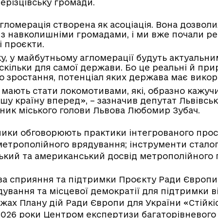
ерізцівську громади.
агломерація створена як асоціація. Вона дозвол
 з навколишніми громадами, і ми вже почали ре
і проєкти.
у, у майбутньому агломерації будуть актуальни
 скільки для самої держави. Бо це реальні й пр
о зростання, потенціал яких держава має викор
 мають стати локомотивами, які, образно кажучи
шу країну вперед», – зазначив депутат Львівськ
пник міського голови Львова Любомир Зубач.
ники обговорюють практики інтегрованого про
метрополійного врядування; інструменти стало
ький та американський досвід метрополійного 
за сприяння та підтримки Проєкту Ради Європ
дування та місцевої демократії для підтримки в
жах Плану дій Ради Європи для України «Стійкі
2026 роки Центром експертизи багаторівневого