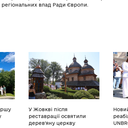
а регіональних влад Ради Європи.
ершу
У Жовкві після
Нови
у
реставрації освятили
реабі
дерев’яну церкву
UNBR