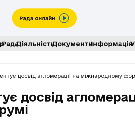
Рада онлайн
р
Рада
Діяльність
Документи
Інформація
У
ентує досвід агломерації на міжнародному фор
ує досвід агломерац
румі