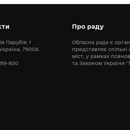
кти
Про раду
ія Парубія, 1
Обласна рада є орга
 Україна, 79008.
представляє спільні 
міст, у рамках повн
999-800
та Законом України “