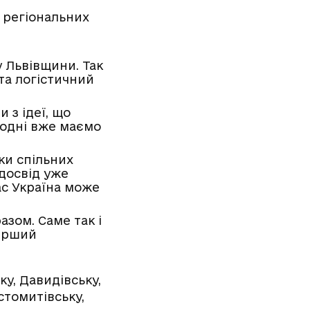
 регіональних
у Львівщини. Так
та логістичний
 з ідеї, що
годні вже маємо
ки спільних
 досвід уже
ас Україна може
азом. Саме так і
перший
ку, Давидівську,
стомитівську,