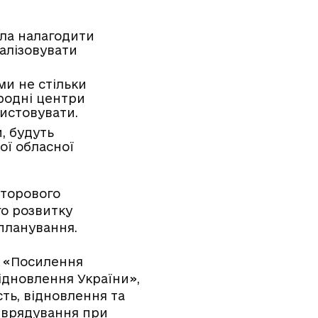
ила налагодити
алізовувати
ми не стільки
иродні центри
истовувати.
, будуть
ої обласної
сторового
го розвитку
планування.
и «Посилення
ідновлення України»,
сть, відновлення та
 врядування при