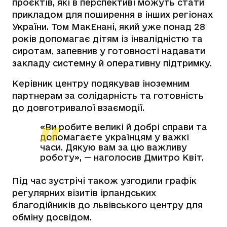
проєктів, які в перспективі можуть стати
прикладом для поширення в інших регіонах
України. Том МакЕнані, який уже понад 28
років допомагає дітям із інвалідністю та
сиротам, запевнив у готовності надавати
закладу системну й оперативну підтримку.
Керівник центру подякував іноземним
партнерам за солідарність та готовність
до довготривалої взаємодії.
«Ви робите великі й добрі справи та
допомагаєте українцям у важкі
часи. Дякую вам за цю важливу
роботу»,
— наголосив Дмитро Квіт.
Під час зустрічі також узгодили графік
регулярних візитів ірландських
благодійників до львівського центру для
обміну досвідом.