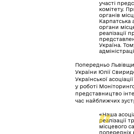
участі пред
комітету. П
органів міс
Карпатська 
органи місц
реалізації п
представлен
Україна. То
адміністрац
Попередньо Львівщин
України Юлії Свириде
Української асоціаці
у роботі Моніторинг
представництво інте
час найближчих зуст
«Наша асоціа
реалізації т
місцевого с
попередніх 