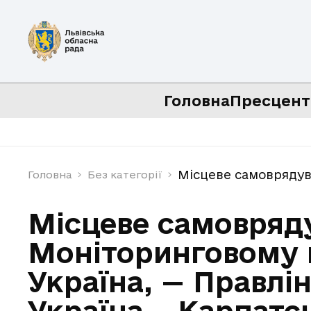
Головна
Пресцент
Місцеве самоврядува
Головна
Без категорії
Місцеве самовряду
Моніторинговому к
Україна, — Правлі
Україна – Карпатс