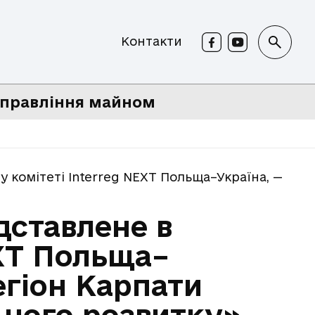
Контакти
правління майном
омітеті Interreg NEXT Польща–Україна, — Правл
дставлене в
EXT Польща–
егіон Карпати
ьного розвитку»