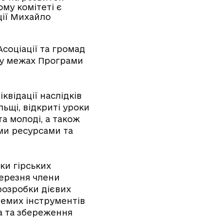
ому комітеті є
ції Михайло
соціації та громад
в у межах Програми
іквідації наслідків
льщі, відкриті уроки
а молоді, а також
ми ресурсами та
ки гірських
березня члени
розробки дієвих
ремих інструментів
а та збереження