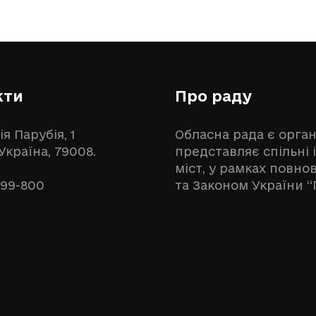
кти
Про раду
ія Парубія, 1
Обласна рада є орга
 Україна, 79008.
представляє спільні 
міст, у рамках повн
999-800
та Законом України “