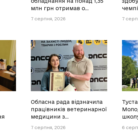
обладнання на понад 1,35
здобу
млн грн отримав о…
чемпі
7 серпня, 2026
7 серп
Обласна рада відзначила
Туст
працівників ветеринарної
Моло
ня
медицини з…
школ
7 серпня, 2026
6 серп