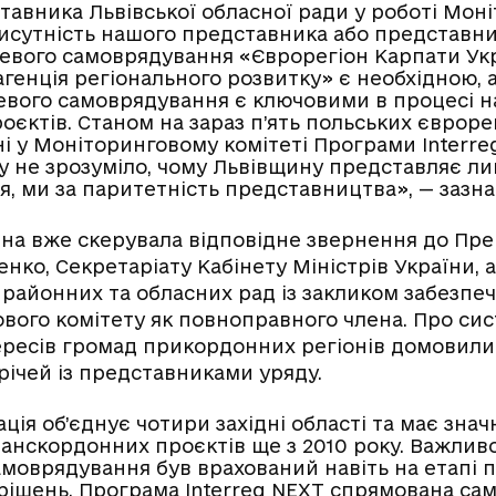
ставника Львівської обласної ради у роботі Мон
рисутність нашого представника або представни
цевого самоврядування «Єврорегіон Карпати Укр
агенція регіонального розвитку» є необхідною,
евого самоврядування є ключовими в процесі н
роєктів. Станом на зараз п’ять польських євроре
і у Моніторинговому комітеті Програми Interr
му не зрозуміло, чому Львівщину представляє 
ія, ми за паритетність представництва», — зазн
а вже скерувала відповідне звернення до Пре
нко, Секретаріату Кабінету Міністрів України, 
ї районних та обласних рад із закликом забезпеч
ового комітету як повноправного члена. Про си
ресів громад прикордонних регіонів домовилис
річей із представниками уряду.
ція об’єднує чотири західні області та має зна
ранскордонних проєктів ще з 2010 року. Важливо
амоврядування був врахований навіть на етапі 
рішень. Програма Interreg NEXT спрямована сам