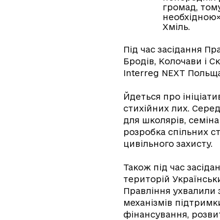
громад, тому
необхідною»
Хміль.
Під час засідання Пр
Бродів, Колочави і С
Interreg NEXT Польщ
Йдеться про ініціатив
стихійних лих. Серед
для школярів, семіна
розробка спільних с
цивільного захисту.
Також під час засід
територій Українськи
Правління ухвалили 
механізмів підтримк
фінансування, розви