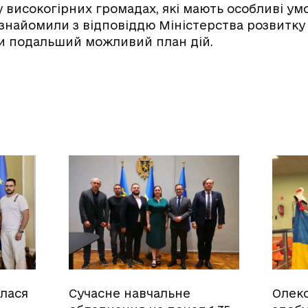
 у високогірних громадах, які мають особливі у
ознайомили з відповіддю Міністерства розвитку
и подальший можливий план дій.
улася
Сучасне навчальне
Олек