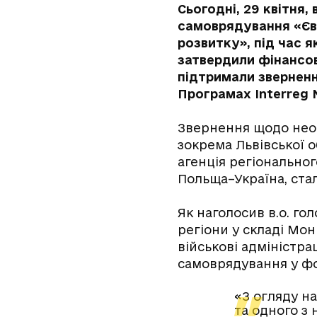
Сьогодні, 29 квітня,
самоврядування «Євр
розвитку», під час 
затвердили фінансові
підтримали зверненн
Програмах Interreg
Звернення щодо необ
зокрема Львівської 
агенція регіонально
Польща–Україна, стал
Як наголосив в.о. го
регіони у складі Мо
військові адміністра
самоврядування у фор
«З огляду н
та одного з