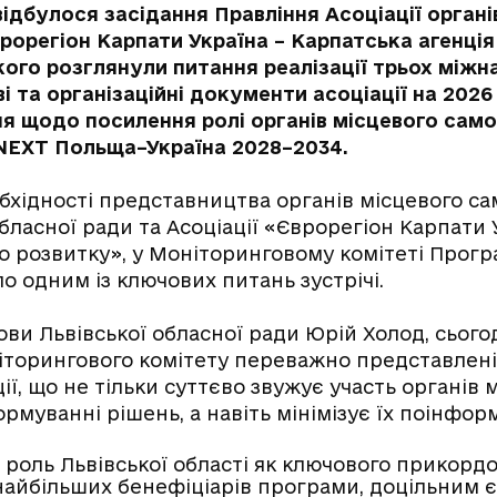
 відбулося засідання Правління Асоціації орган
орегіон Карпати Україна – Карпатська агенція
якого розглянули питання реалізації трьох міжн
 та організаційні документи асоціації на 2026 
я щодо посилення ролі органів місцевого сам
 NEXT Польща–Україна 2028–2034.
хідності представництва органів місцевого са
обласної ради та
Асоціації
«Єврорегіон Карпати У
го розвитку», у Моніторинговому комітеті Прогр
о одним із ключових питань зустрічі.
лови Львівської обласної ради Юрій Холод, сьогод
ніторингового комітету переважно представлені
ції, що не тільки суттєво звужує участь органів 
муванні рішень, а навіть мінімізує їх поінфор
а роль Львівської області як ключового прикорд
 найбільших бенефіціарів програми, доцільним 