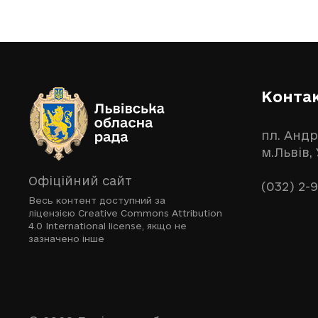
Конта
пл. Андр
м.Львів,
Офіційний сайт
(032) 2-
Весь контент доступний за
ліцензією
Creative Commons Attribution
4.0 International license
, якщо не
зазначено інше