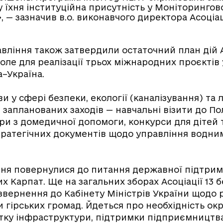
 їхня інституційна присутність у Моніторингов
, — зазначив в.о. виконавчого директора Асоціа
авління також затвердили остаточний план дій А
коле для реалізації трьох міжнародних проєкті
а–Україна.
и у сфері безпеки, екології (каналізування) та л
 запланованих заходів — навчальні візити до По
ри з домедичної допомоги, конкурси для дітей т
тратегічних документів щодо управління водни
ання повернулися до питання державної підтрим
х Карпат. Ще на загальних зборах Асоціації 13 
звернення до Кабінету Міністрів України щодо 
и гірських громад. Йдеться про необхідність ок
тку інфраструктури, підтримки підприємництв