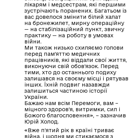
лікарям і медсестрам, які першими
зустрічають поранених. Багатьом із
вас довелося змінити білий халат
на бронежилет, мирну операційну
— на стабілізаційний пункт, звичну
практику — на роботу в умовах
війни.
Ми також низько схиляємо голови
перед пам’яттю медичних
працівників, які віддали свої життя,
виконуючи свій обов’язок. Перед
тими, хто до останнього подиху
залишався на своєму місці і рятував
інших. Їхній подвиг назавжди
залишиться частиною історії
України.
Бажаю нам всім Перемоги, вам –
міцного здоров’я, витримки, сил і
Божого благословення», – зазначив
Юрій Холод.
«Вже п’ятий рік в країні триває
війна, і щодня ми стикаємося з