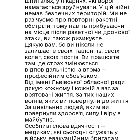
шпиталях, у лікарнях, які ворог
намагається зруйнувати. У цій війні
немає безпечних територій. Ми не
раз чуємо про повторні ракетні
обстріли, тому навіть прибуваючи
на місце після ракетної чи дронової
атаки, ви також ризикуєте.
Дякую вам, бо ви ніколи не
залишаєте своїх пацієнтів, своїх
колег, своїх постів. Ви працюєте
там, де страх змінюється
відповідальністю, а втома —
професійним обов’язком.
Від імені Львівської обласної ради
дякую кожному і кожній з вас за
врятовані життя. За тих наших
воїнів, яких ви повернули до життя.
За цивільних людей, яким ви
повернули здоров’я, силу і віру в
майбутнє.
Особливі слова вдячності —
медикам, які сьогодні служать у
війську, евакуаційним бригадам,