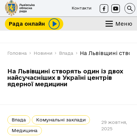
Контакти
Меню
Рада онлайн
На Львівщині створ
Головна
Новини
Влада
На Львівщині створять один із двох
найсучасніших в Україні центрів
ядерної медицини
Влада
Комунальні заклади
29 жовтня,
2025
Медицина