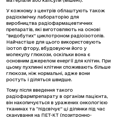
матеріали або капсули (мішені).
У кожному з центрів облаштують також
радіохімічну лабораторію для
виробництва радіофармацевтичних
препаратів, які виготовляють на основі
“видобутих” циклотроном радіоізотопів.
Найчастіше для цього використовують
ізотоп фтору, вбудовуючи його у
молекулу глюкози, оскільки вона є
основним джерелом енергії для клітин. При
цьому пухлинні клітини споживають більше
глюкози, ніж нормальні, адже вони
ростуть і діляться швидше.
Тому після введення такого
радіофармпрепарату в організм пацієнта,
він накопичується в уражених онкологією
тканинах та “підсвічує” ці ділянки під час
сканування на ПЕТ-КТ (позитронно-