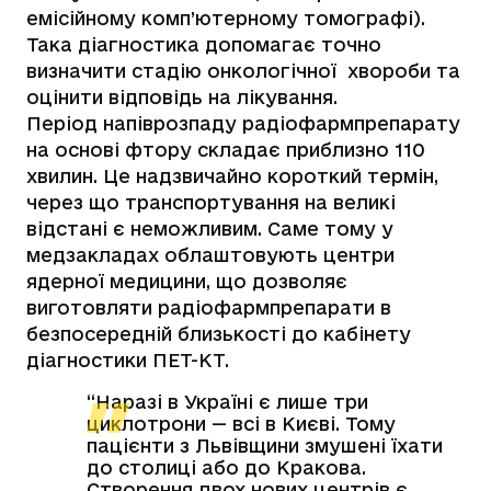
емісійному комп’ютерному томографі).
Така діагностика допомагає точно
визначити стадію онкологічної хвороби та
оцінити відповідь на лікування.
Період напіврозпаду радіофармпрепарату
на основі фтору складає приблизно 110
хвилин. Це надзвичайно короткий термін,
через що транспортування на великі
відстані є неможливим. Саме тому у
медзакладах облаштовують центри
ядерної медицини, що дозволяє
виготовляти радіофармпрепарати в
безпосередній близькості до кабінету
діагностики ПЕТ-КТ.
“
Наразі в Україні є лише три
циклотрони — всі в Києві. Тому
пацієнти з Львівщини змушені їхати
до столиці або до Кракова.
Створення двох нових центрів є