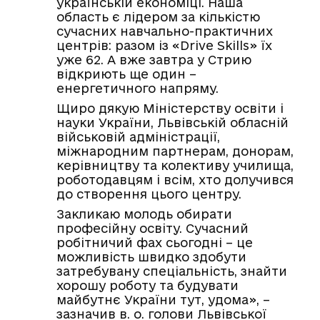
українській економіці. Наша
область є лідером за кількістю
сучасних навчально-практичних
центрів: разом із «Drive Skills» їх
уже 62. А вже завтра у Стрию
відкриють ще один –
енергетичного напряму.
Щиро дякую Міністерству освіти і
науки України, Львівській обласній
військовій адміністрації,
міжнародним партнерам, донорам,
керівництву та колективу училища,
роботодавцям і всім, хто долучився
до створення цього центру.
Закликаю молодь обирати
професійну освіту. Сучасний
робітничий фах сьогодні – це
можливість швидко здобути
затребувану спеціальність, знайти
хорошу роботу та будувати
майбутнє України тут, удома», –
зазначив в. о. голови Львівської