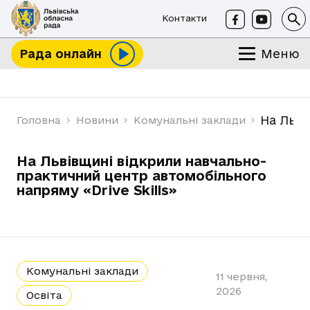
Контакти
Меню
Рада онлайн
На Льві
Головна
Новини
Комунальні заклади
На Львівщині відкрили навчально-
практичний центр автомобільного
напряму «Drive Skills»
Комунальні заклади
11 червня,
2026
Освіта