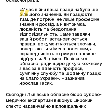
обласної ради.
«У час війни ваша праця набула ще
більшого значення. Ви працюєте
там, де потрібні не лише професійні
знання й досвід, а й витримка,
людяність та бездоганна
відповідальність. Саме завдяки
вашій роботі встановлюється
правда, документуються злочини,
повертаються імена полеглим, а
справедливість отримує належне
підґрунтя. Від імені Львівської
обласної ради щиро дякую кожному
з вас за відданість професії,
сумлінну службу та щоденну працю
на благо України», – зазначив
Ярослав Гасяк.
Сьогодні Львівське обласне бюро судово-
медичної експертизи виконує широкий
спектр надзвичайно відповідальних