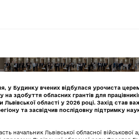
вня, у Будинку вчених відбулася урочиста цер
 на здобуття обласних грантів для працівникі
и Львівської області у 2026 році. Захід став 
егіону та засвідчив послідовну підтримку наук
асть начальник Львівської обласної військової 