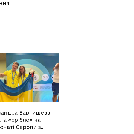
ння.
сандра Бартишева
ла «срібло» на
онаті Європи з…