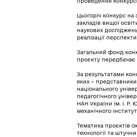
проведення конкурсн
Цьогоріч конкурс на 
закладів вищої освіт
наукових досліджень
реалізації перспект
Загальний фонд конк
проєкту передбачає д
За результатами конк
яких – представники 
національного уніве
педагогічного універ
НАН України ім. І. Р.
механічного інститут
Тематика проєктів о
технології та штучний