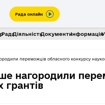
Рада онлайн
р
Рада
Діяльність
Документи
Інформація
У
ородили переможців обласного конкурсу науко
рше нагородили пере
 грантів