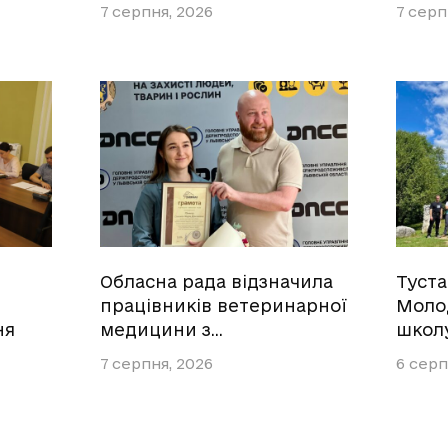
7 серпня, 2026
7 серп
Обласна рада відзначила
Туст
працівників ветеринарної
Моло
ня
медицини з…
школ
7 серпня, 2026
6 серп