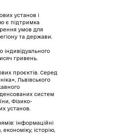
ових установ і
ою є підтримка
орення умов для
егіону та держави.
о індивідуального
исяч гривень.
ових проєктів. Серед
ніка», Львівського
жавного
онденсованих систем
їни, Фізико-
их установ.
ямів: інформаційні
 економіку, історію,