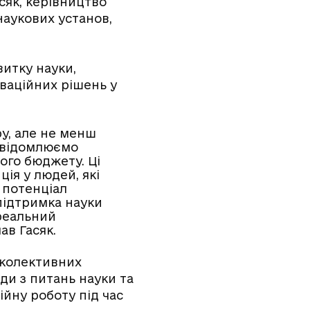
сяк, керівництво
наукових установ,
витку науки,
ваційних рішень у
у, але не менш
усвідомлюємо
ого бюджету. Ці
ія у людей, які
 потенціал
підтримка науки
 реальний
ав Гасяк.
 колективних
ди з питань науки та
ійну роботу під час