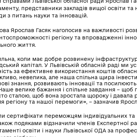
 справами Львівської обласної ради Ярослав Га
менту, представники закладів вищої освіти та 
и з питань науки та інновацій.
лова Ярослав Гасяк наголосив на важливості роз
тоспроможності регіону та впровадженні інно
ьного життя.
льна, коли має добре розвинену інфраструктур
дський капітал. У Львівській обласній раді ми 
ність за ефективне використання коштів обласн
ливо, невелика, але наша спільна щира інвестиц
ові знання, розвивають інновації та посилюють
Наше велике бажання і спільне завдання – щоб 
сто сталою, щоб вона зростала щороку і давала
я регіону та нашої перемоги», – зазначив Яросл
или сертифікати переможцям індивідуальних та
Також подяками відзначили членів Експертної ра
аменті освіти і науки Львівської ОДА за профес