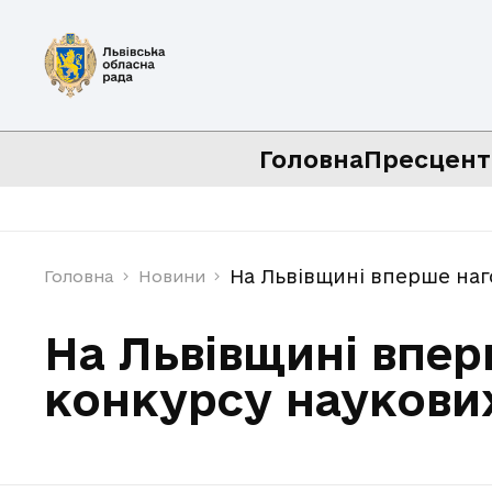
Головна
Пресцент
На Львівщині вперше наг
Головна
Новини
На Львівщині впе
конкурсу наукових