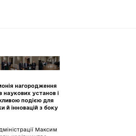
емонія нагородження
в наукових установ і
важливою подією для
и й інновацій з боку
адміністрації Максим