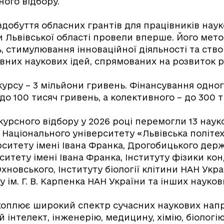
ого відбору.
здобуття обласних грантів для працівників наук
и Львівської області провели вперше. Його мет
, стимулювання інноваційної діяльності та ств
ивних наукових ідей, спрямованих на розвиток р
урсу – 3 мільйони гривень. Фінансування одног
о 100 тисяч гривень, а колективного – до 300 т
урсного відбору у 2026 році перемогли 13 наук
Національного університету «Львівська політех
рситету імені Івана Франка, Дрогобицького дер
ситету імені Івана Франка, Інституту фізики к
 Юхновського, Інституту біології клітини НАН Укра
у ім. Г. В. Карпенка НАН України та інших науков
хоплює широкий спектр сучасних наукових напр
 інтелект, інженерію, медицину, хімію, біологію,