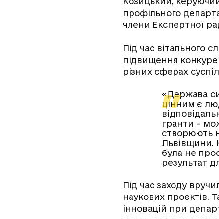
Козицький, керуючий
профільного департа
члени Експертної рад
Під час вітального с
підвищення конкурен
різних сферах суспіл
«Держава си
цінним є лю
відповідаль
гранти – мож
створюють н
Львівщини. 
була не про
результат дл
Під час заходу вруч
наукових проєктів. 
інновацій при департ