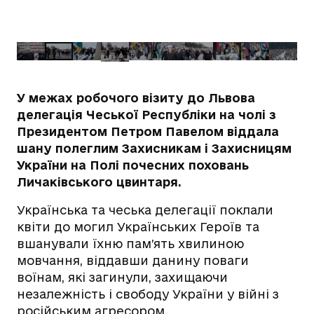
У межах робочого візиту до Львова
делегація Чеської Республіки на чолі з
Президентом Петром Павелом віддала
шану полеглим Захисникам і Захисницям
України на Полі почесних поховань
Личаківського цвинтаря.
Українська та чеська делегації поклали
квіти до могил Українських Героїв та
вшанували їхню пам’ять хвилиною
мовчання, віддавши данину поваги
воїнам, які загинули, захищаючи
незалежність і свободу України у війні з
російським агресором.