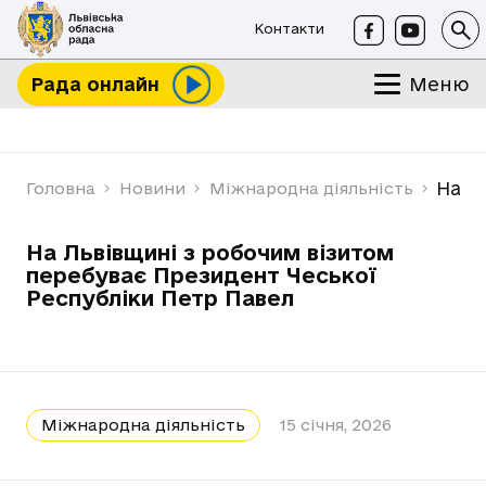
Контакти
Меню
Рада онлайн
На Л
Головна
Новини
Міжнародна діяльність
На Львівщині з робочим візитом
перебуває Президент Чеської
Республіки Петр Павел
Міжнародна діяльність
15 січня, 2026