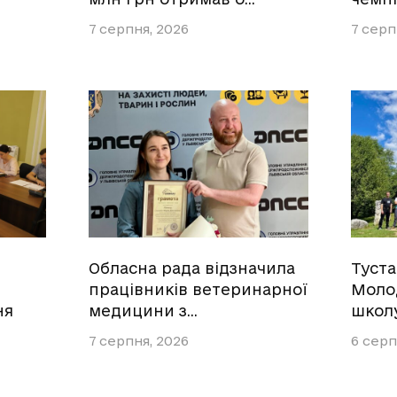
7 серпня, 2026
7 серп
Обласна рада відзначила
Туст
працівників ветеринарної
Моло
ня
медицини з…
школ
7 серпня, 2026
6 серп