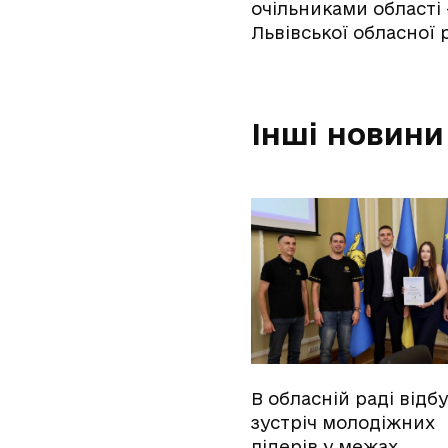
очільниками області
Львівської обласної
Інші новини
В обласній раді відб
зустріч молодіжних
лідерів у межах…