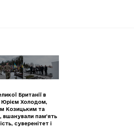
ликої Британії в
ди Юрієм Холодом,
ом Козицьким та
, вшанували пам’ять
ість, суверенітет і