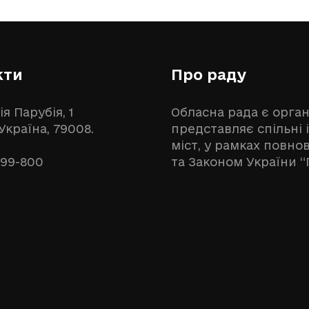
кти
Про раду
ія Парубія, 1
Обласна рада є орга
 Україна, 79008.
представляє спільні 
міст, у рамках повн
999-800
та Законом України “