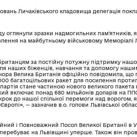
ховань Личаківського кладовища делегація покл
ду оглянули зразки надмогильних пам’ятників, я
влення на майбутньому військовому Меморіалі 
британцям за постійну потужну підтримку нашої
ля наших біженців, навчання та допомогу наши
чора Велика Британія офіційно повідомила, що
1000 багатоцільових ракет для посилення проти
 партія стане частиною нового великого пакета 
кий включає понад 680 мільйонів доларів на ПП
крок до нашої спільної перемоги над ворогом, 
 Європі», — зазначив в.о. голови Львівської обл
йний і Повноважний Посол Великої Британії в У
перебуває на Львівщині уперше. Також він прові