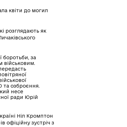
ала квіти до могил
кі розглядають як
Личаківського
 боротьби, за
м військовим.
 передасть
повітряної
військової
О та озброєння.
який несе
асної ради Юрій
країні Ніл Кромптон
в офіційну зустріч з