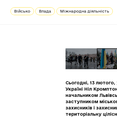
Військо
Влада
Міжнародна діяльність
Сьогодні, 13 лютого
Україні Ніл Кромптон
начальником Львівсь
заступником місько
захисників і захисни
територіальну ціліс