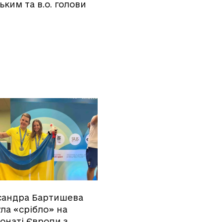
ким та в.о. голови
сандра Бартишева
ла «срібло» на
онаті Європи з…