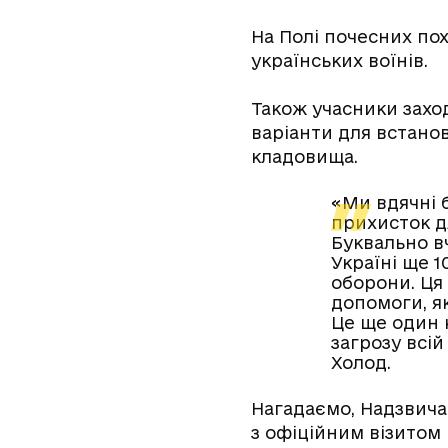
На Полі почесних по
українських воїнів.
Також учасники захо
варіанти для встано
кладовища.
«Ми вдячні 
прихисток д
Буквально в
Україні ще 
оборони. Ця
допомоги, я
Це ще один 
загрозу всій
Холод.
Нагадаємо, Надзвича
з офіційним візитом 