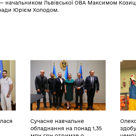
 — начальником Львівської ОВА Максимом Козиць
 ради Юрієм Холодом.
улася
Сучасне навчальне
Олек
обладнання на понад 1,35
здобу
млн грн отримав о…
чемпі