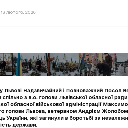
13 лютого, 2026
, у Львові Надзвичайний і Повноважний Посол Ве
 спільно з в.о. голови Львівської обласної ра
кої обласної військової адміністрації Максим
го голови Львова, ветераном Андрієм Жолобом
ць України, які загинули в боротьбі за незалежн
ність держави.