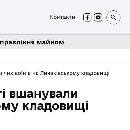
Контакти
правління майном
еглих воїнів на Личаківському кладовищі
ті вшанували
кому кладовищі