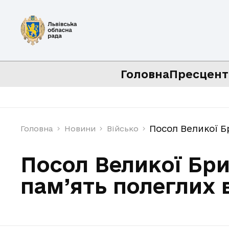
Головна
Пресцент
Посол Великої Б
Головна
Новини
Військо
Посол Великої Бри
пам’ять полеглих 