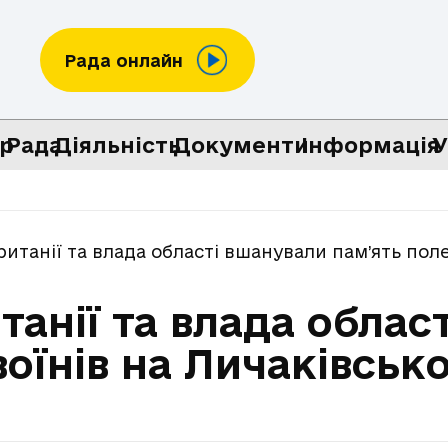
Рада онлайн
р
Рада
Діяльність
Документи
Інформація
У
ританії та влада області вшанували пам’ять пол
танії та влада облас
воїнів на Личаківсь