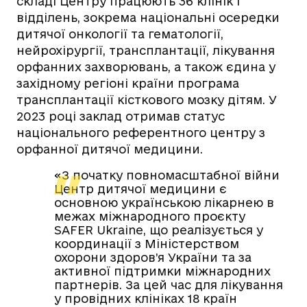
складі Центру працюють 36 клінік і
відділень, зокрема національні осередки
дитячої онкології та гематології,
нейрохірургії, трансплантації, лікування
орфанних захворювань, а також єдина у
західному регіоні країни програма
трансплантації кісткового мозку дітям. У
2023 році заклад отримав статус
національного референтного центру з
орфанної дитячої медицини.
«З початку повномасштабної війни
Центр дитячої медицини є
основною українською лікарнею в
межах міжнародного проєкту
SAFER Ukraine
, що реалізується у
координації з Міністерством
охорони здоров’я України та за
активної підтримки міжнародних
партнерів. За цей час для лікування
у провідних клініках 18 країн