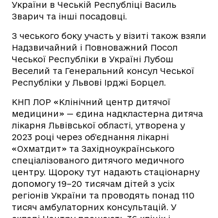
України в Чеській Республіці Василь
Зварич та інші посадовці.
З чеського боку участь у візиті також взяли
Надзвичайний і Повноважний Посол
Чеської Республіки в Україні Лубош
Веселий та Генеральний консул Чеської
Республіки у Львові Ірджі Борцел.
КНП ЛОР «Клінічний центр дитячої
медицини» — єдина надкластерна дитяча
лікарня Львівської області, утворена у
2023 році через об’єднання лікарні
«Охматдит» та Західноукраїнського
спеціалізованого дитячого медичного
центру. Щороку тут надають стаціонарну
допомогу 19–20 тисячам дітей з усіх
регіонів України та проводять понад 110
тисяч амбулаторних консультацій. У