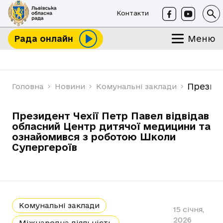
Контакти
Меню
Рада онлайн
Президе
Головна
Новини
Комунальні заклади
Президент Чехії Петр Павел відвідав
обласний Центр дитячої медицини та
ознайомився з роботою Школи
Супергероїв
Комунальні заклади
15 січня,
2026
Міжнародна діяльність