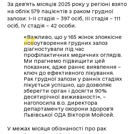
За дев’ять місяців 2025 року у регіоні взято
на облік 579 пацієнтів з раком грудної
залози: I–II стадія – 397 осіб, III стадія – 111
осіб, IV стадія – 42 особи.
«Важливо, що у 165 жінок злоякісне
новоутворення грудних залоз
діагностували під час
профілактичних медичних оглядів.
Ми прагнемо підвищити цей
показник, адже раннє виявлення –
ключ до ефективного лікування.
Рак грудної залози у ранніх стадіях
лікується успішно, що дозволяє
зберегти орган і досягти 90%
десятирічної виживаності», –
наголосила в.о. директора
департаменту охорони здоров’я
Львівської ОДА Вікторія Мойсей.
У межах місяця обізнаності про рак