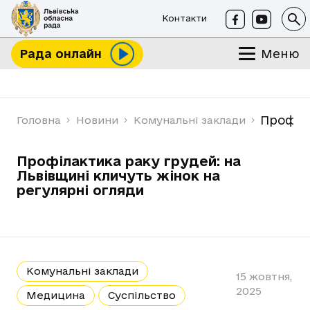
Контакти
Меню
Рада онлайн
Профіла
Головна
Новини
Комунальні заклади
Профілактика раку грудей: на
Львівщині кличуть жінок на
регулярні огляди
Комунальні заклади
15 жовтня,
2025
Медицина
Суспільство