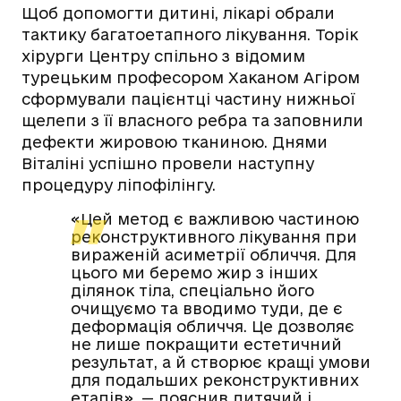
Щоб допомогти дитині, лікарі обрали
тактику багатоетапного лікування. Торік
хірурги Центру спільно з відомим
турецьким професором Хаканом Агіром
сформували пацієнтці частину нижньої
щелепи з її власного ребра та заповнили
дефекти жировою тканиною. Днями
Віталіні успішно провели наступну
процедуру ліпофілінгу.
«Цей метод є важливою частиною
реконструктивного лікування при
вираженій асиметрії обличчя. Для
цього ми беремо жир з інших
ділянок тіла, спеціально його
очищуємо та вводимо туди, де є
деформація обличчя. Це дозволяє
не лише покращити естетичний
результат, а й створює кращі умови
для подальших реконструктивних
етапів», — пояснив дитячий і