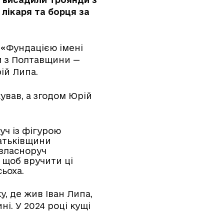
лікаря та борця за
 «Фундацією імені
ли з Полтавщини —
ій Липа.
ував, а згодом Юрій
уч із фігурою
батьківщини
 власноруч
 щоб вручити ці
ьоха.
, де жив Іван Липа,
ні. У 2024 році кущі