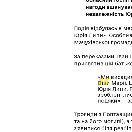
нагоди вшануван
незалежність Юр
Подія відбулась в ме
Юрія Липи». Особливі
Мачухівської громади
За переказами, Іван
присвятив цій батько
«Ми висадил
Діви Марії.
Юрія Липи. 
зроблені лис
подяки», – 
Троянди з Полтавщин
та на його могилі), 
з’явилися біля реабі