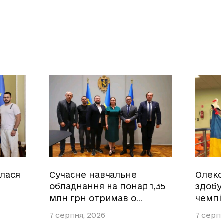
улася
Сучасне навчальне
Олек
обладнання на понад 1,35
здобу
млн грн отримав о…
чемпі
7 серпня, 2026
7 серп