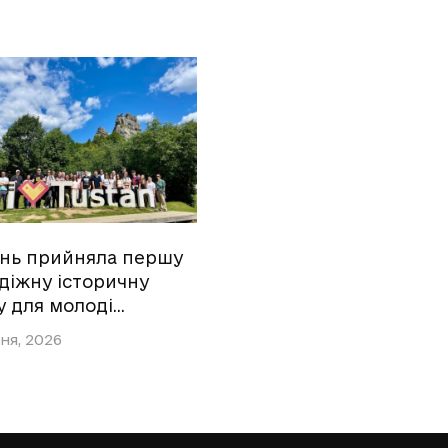
ань прийняла першу
діжну історичну
у для молоді…
ня, 2026