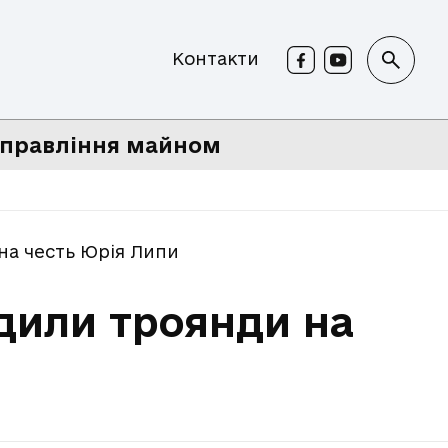
Контакти
правління майном
 на честь Юрія Липи
адили троянди на