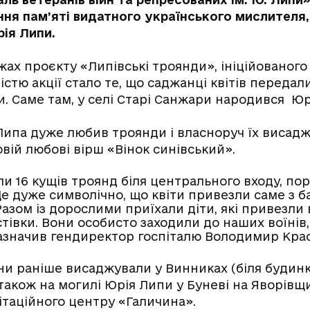
ня пам’яті видатного українського мислителя, 
ія Липи.
жах проєкту «Липівські троянди», ініційованого
стю акції стало те, що саджанці квітів переда
. Саме там, у селі Старі Санжари народився
Юр
 Липа дуже любив троянди і власноруч їх висадж
вій любові вірш «Вінок синівський».
и 16 кущів троянд біля центрального входу, пор
 Це дуже символічно, що квіти привезли саме з 
Разом із дорослими приїхали діти, які привезли
тівки. Вони особисто заходили до наших воїнів,
зазначив гендиректор госпіталю Володимир Крас
и раніше висаджували у Винниках (біля будинку
а також на могилі Юрія Липи у Буневі на Яворівщи
літаційного центру «Галичина».