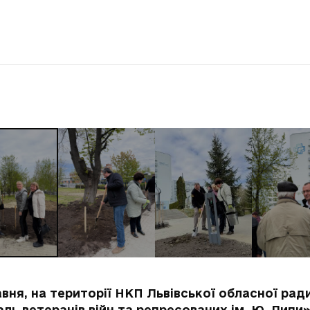
авня, на території НКП Львівської обласної рад
аль ветеранів війн та репресованих ім. Ю. Липи