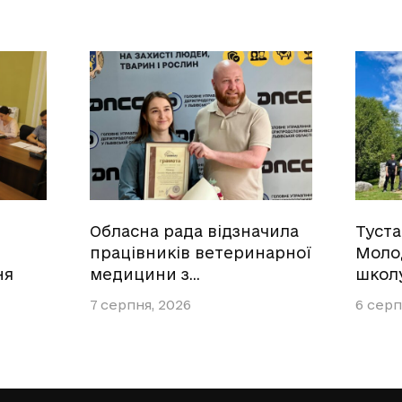
Обласна рада відзначила
Туст
працівників ветеринарної
Моло
ня
медицини з…
школ
7 серпня, 2026
6 серп