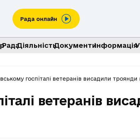
Рада онлайн
р
Рада
Діяльність
Документи
Інформація
У
івському госпіталі ветеранів висадили троянди
піталі ветеранів вис