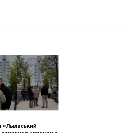
и «Львівський
» висадили троянди з