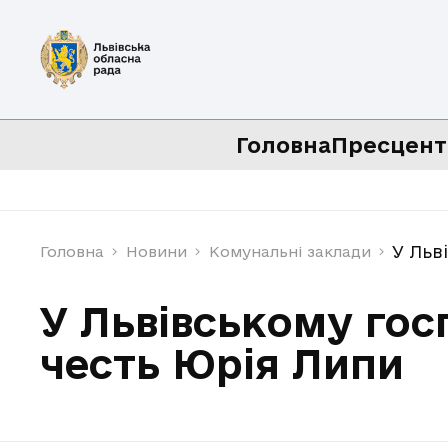
Головна
Пресцент
У Льв
Головна
Новини
Комунальні заклади
У Львівському гос
честь Юрія Липи