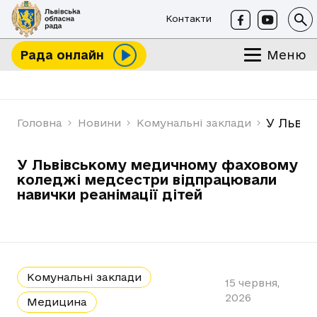
Контакти
Меню
Рада онлайн
У Льві
Головна
Новини
Комунальні заклади
У Львівському медичному фаховому
коледжі медсестри відпрацювали
навички реанімації дітей
Комунальні заклади
15 червня,
2026
Медицина