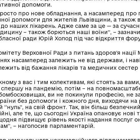
ативної допомоги.
росто про нове обладнання, а насамперед про
ної допомоги для жителів Львівщини, а також вс
до наших лікарень. Адже саме за це — за сучасну
ицину – також борються наші воїни”, – зазначив
обласної ради Юрій Холод під час відкриття фор
омітету Верховної Ради з питань здоров’я нації
рнях насамперед залежить не від держави, і наві
алежить від бажання лікарів та медичних сесте
ному з вас і тим колективам, які стоять за вами,
спершу на пандемію, потім – на повномасштабн
бомбосховищах, ви не покинули професію, не 
раїни без допомоги і кожного дня, виходячи на 
й “нуль”, на свій фронт. Так, він більш безпечни
ійні, але те, що сьогодні Україна опановує нові т
щодня підвищує рівень якості надання послуг о
вам”, – наголосив парламентарій.