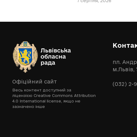
7 серпня, 2026
Конта
пл. Андр
м.Львів,
Офіційний сайт
(032) 2-
Весь контент доступний за
ліцензією
Creative Commons Attribution
4.0 International license
, якщо не
зазначено інше