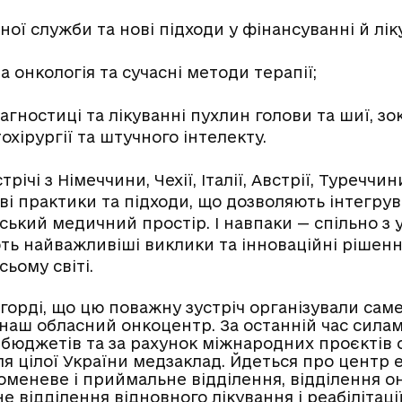
ної служби та нові підходи у фінансуванні й лік
а онкологія та сучасні методи терапії;
іагностиці та лікуванні пухлин голови та шиї, зо
хірургії та штучного інтелекту.
річі з Німеччини, Чехії, Італії, Австрії, Туреччи
і практики та підходи, що дозволяють інтегрув
ський медичний простір. І навпаки — спільно з
ь найважливіші виклики та інноваційні рішенн
ьому світі.
 горді, що цю поважну зустріч організували саме
 наш обласний онкоцентр. За останній час силам
бюджетів та за рахунок міжнародних проєктів 
я цілої України медзаклад. Йдеться про центр е
оменеве і приймальне відділення, відділення он
 відділення відновного лікування і реабілітаці