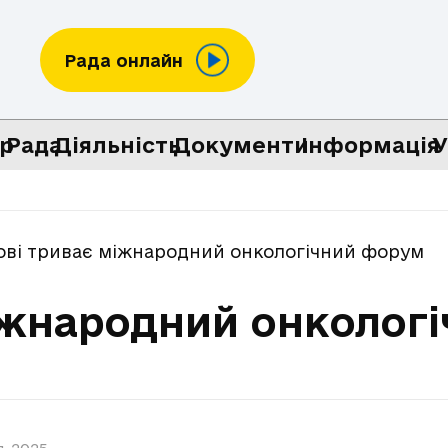
Рада онлайн
р
Рада
Діяльність
Документи
Інформація
У
ові триває міжнародний онкологічний форум
міжнародний онколог