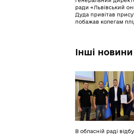
Генеральний директо
ради «Львівський он
Дуда привітав присут
побажав колегам плі
Інші новини
В обласній раді відб