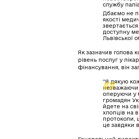
службу палі
Дбаємо не п
якості медич
звертається 
доступну мед
Львівської 
Як зазначив голова к
рівень послуг у ліка
фінансування, він з
“Я дякую кож
незважаючи 
оперуючи у 
громадян Ук
йдете на сві
хлопців на в
протоколи, 
це завдяки 