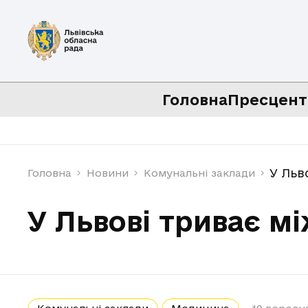
Головна
Пресцент
У Льв
Головна
Новини
Комунальні заклади
У Львові триває 