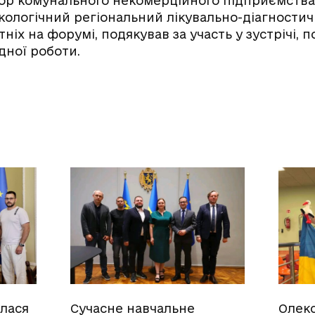
р комунального некомерційного підприємства 
кологічний регіональний лікувально-діагности
ніх на форумі, подякував за участь у зустрічі, 
дної роботи.
улася
Сучасне навчальне
Олек