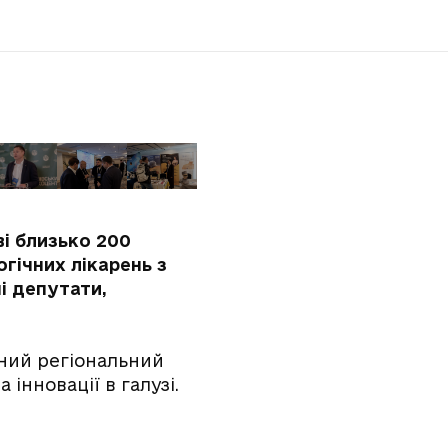
ві близько 200
огічних лікарень з
і депутати,
чний регіональний
 інновації в галузі.