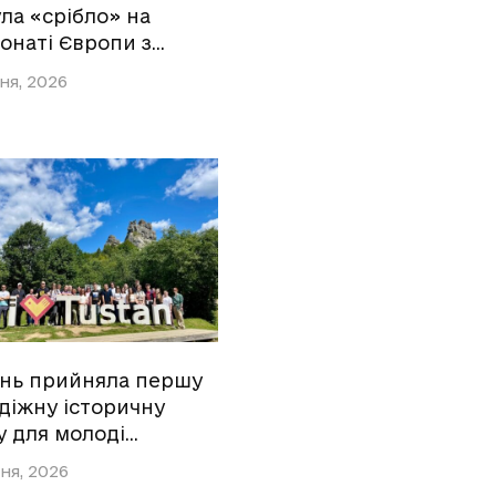
ла «срібло» на
онаті Європи з…
ня, 2026
ань прийняла першу
діжну історичну
у для молоді…
ня, 2026