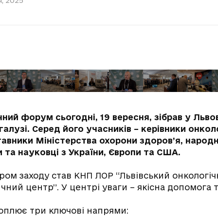
, 2025
ний форум сьогодні, 19 вересня, зібрав у Льво
алузі. Серед його учасників – керівники онкол
ставники Міністерства охорони здоров’я, народн
 та науковці з України, Європи та США.
ром заходу став КНП ЛОР “Львівський онкологі
ний центр”. У центрі уваги – якісна допомога та
оплює три ключові напрями: