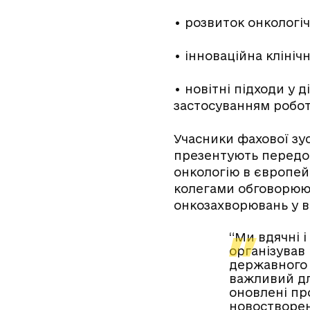
•
розвиток онкологіч
•
інноваційна клінічн
•
новітні підходи у д
застосуванням робото
Учасники фахової зуст
презентують передов
онкологію в європей
колегами обговорюют
онкозахворювань у вс
“Ми вдячні і
організував
державного 
важливий дл
оновлені пр
новостворене