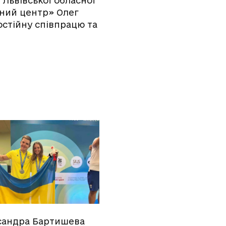
Львівської обласної
чний центр» Олег
постійну співпрацю та
сандра Бартишева