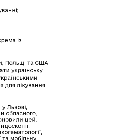
уванні;
крема із
ни, Польщі та США
ати українську
 українськими
я для лікування
 у Львові,
и обласного,
оновили цей,
ндоскопії,
когематології,
ї та мобільну