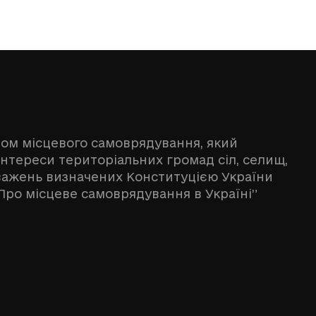
ном місцевого самоврядування, який
інтереси територіальних громад сіл, селищ,
оважень визначених Конституцією України
Про місцеве самоврядування в Україні”