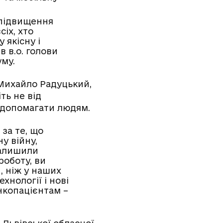
 підвищення
іх, хто
 якісну і
 в.о. голови
уму.
 Михайло Радуцький,
ть не від
р допомагати людям.
 за те, що
у війну,
залишили
роботу, ви
й, ніж у наших
ехнології і нові
нкопацієнтам –