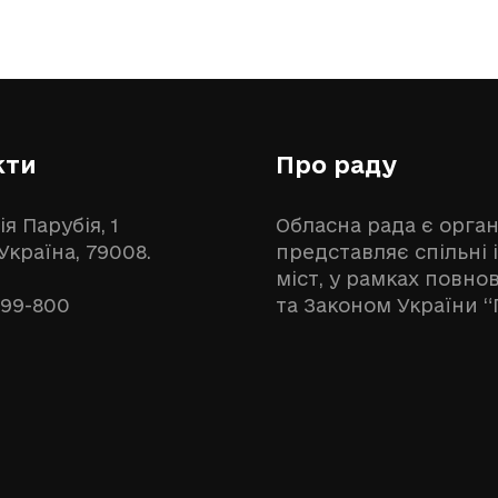
кти
Про раду
ія Парубія, 1
Обласна рада є орга
 Україна, 79008.
представляє спільні 
міст, у рамках повн
999-800
та Законом України “