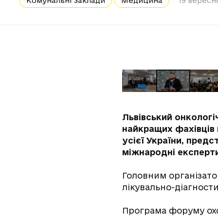
Комунальні заклади
Медицина
19 вересня
Львівський онкологіч
найкращих фахівців г
усієї України, пред
міжнародні експерти
Головним організато
лікувально-діагностич
Програма форуму ох