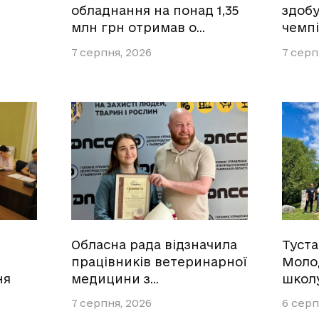
обладнання на понад 1,35
здобу
млн грн отримав о…
чемпі
7 серпня, 2026
7 серп
Обласна рада відзначила
Туст
працівників ветеринарної
Моло
ня
медицини з…
школ
7 серпня, 2026
6 серп