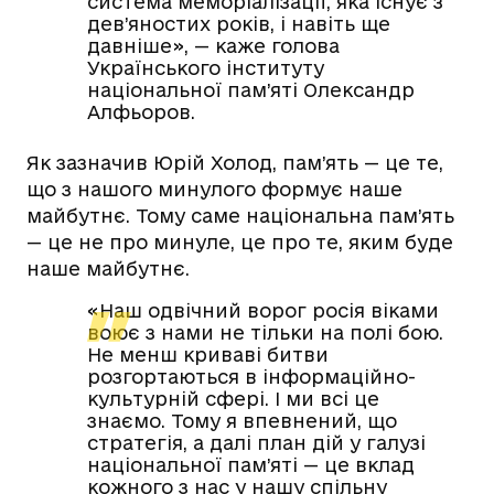
система меморіалізації, яка існує з
дев’яностих років, і навіть ще
давніше», — каже голова
Українського інституту
національної пам’яті Олександр
Алфьоров.
Як зазначив Юрій Холод, пам’ять — це те,
що з нашого минулого формує наше
майбутнє. Тому саме національна пам’ять
— це не про минуле, це про те, яким буде
наше майбутнє.
«Наш одвічний ворог росія віками
воює з нами не тільки на полі бою.
Не менш криваві битви
розгортаються в інформаційно-
культурній сфері. І ми всі це
знаємо. Тому я впевнений, що
стратегія, а далі план дій у галузі
національної пам’яті — це вклад
кожного з нас у нашу спільну