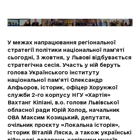
У межах напрацювання регіональної
стратегії політики національної пам’яті
сьогодні, 3 жовтня, у Львові відбувається
стратегічна сесія. Участь у ній беруть
голова Українського інституту
національної пам’яті Олександр
Алфьоров, історик, офіцер Хорунжої
служби 2-го корпусу НГУ «Хартія»
Вахтанг Кіпіані, в.о. голови Львівської
обласної ради Юрій Холод, начальник
ОВА Максим Козицький, депутати,
очільник проєкту «Локальна історія»,
історик Віталій Ляска, а також українські
військові, ветерани, керівники музеїв,