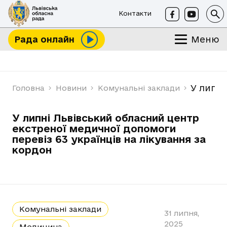
Контакти
Меню
Рада онлайн
У липні
Головна
Новини
Комунальні заклади
У липні Львівський обласний центр
екстреної медичної допомоги
перевіз 63 українців на лікування за
кордон
Комунальні заклади
31 липня,
2025
Медицина