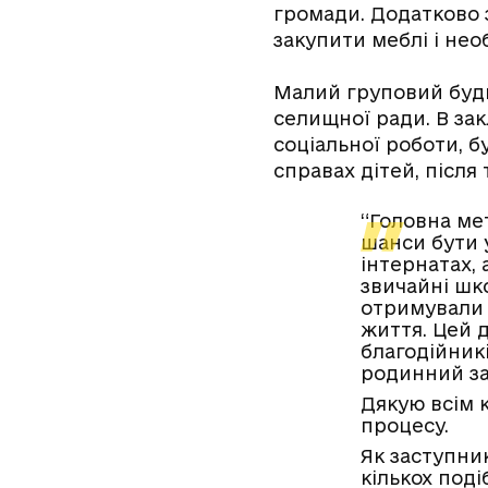
громади. Додатково 
закупити меблі і необ
Малий груповий буди
селищної ради. В зак
соціальної роботи, б
справах дітей, після
“Головна ме
шанси бути 
інтернатах,
звичайні шк
отримували п
життя. Цей д
благодійникі
родинний за
Дякую всім к
процесу.
Як заступни
кількох под