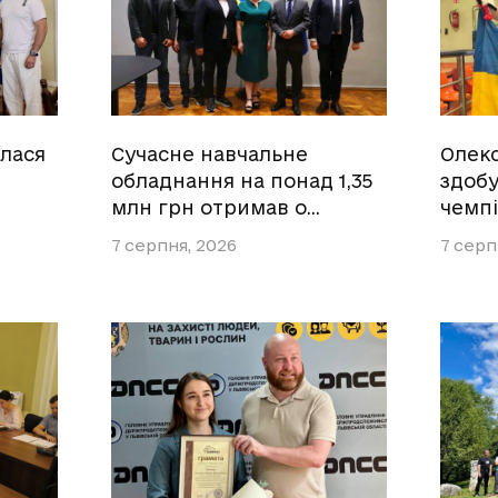
улася
Сучасне навчальне
Олек
обладнання на понад 1,35
здобу
млн грн отримав о…
чемпі
7 серпня, 2026
7 серп