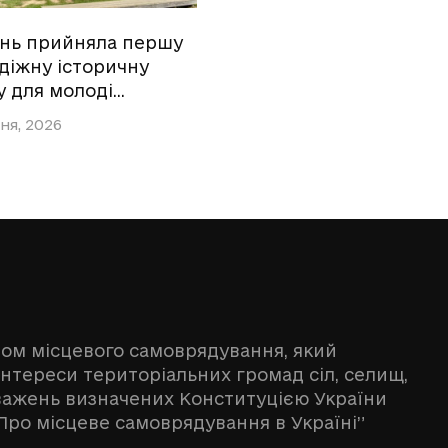
ань прийняла першу
діжну історичну
у для молоді…
ня, 2026
ном місцевого самоврядування, який
інтереси територіальних громад сіл, селищ,
оважень визначених Конституцією України
Про місцеве самоврядування в Україні”