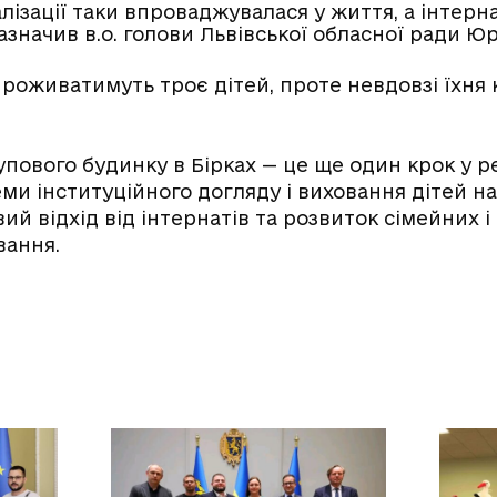
лізації таки впроваджувалася у життя, а інтерн
азначив в.о. голови Львівської обласної ради Юр
роживатимуть троє дітей, проте невдовзі їхня к
пового будинку в Бірках — це ще один крок у реа
и інституційного догляду і виховання дітей на
й відхід від інтернатів та розвиток сімейних 
вання.