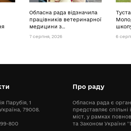
Обласна рада відзначила
Туст
працівників ветеринарної
Моло
ня
медицини з…
школ
7 серпня, 2026
6 серп
кти
Про раду
ія Парубія, 1
Обласна рада є орга
 Україна, 79008.
представляє спільні 
міст, у рамках повн
999-800
та Законом України “