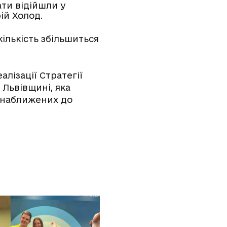
ати відійшли у
ій Холод.
ількість збільшиться
лізації Стратегії
 Львівщині, яка
і наближених до