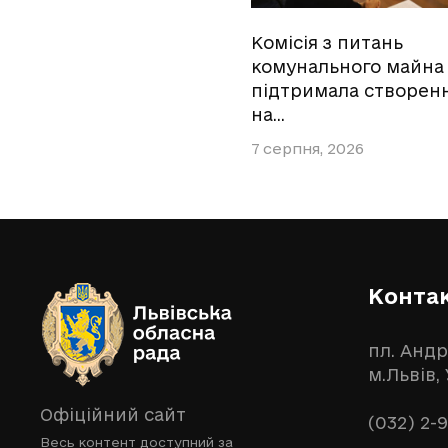
Комісія з питань
комунального майна
підтримала створен
на…
7 серпня, 2026
Конта
пл. Андр
м.Львів,
Офіційний сайт
(032) 2-
Весь контент доступний за