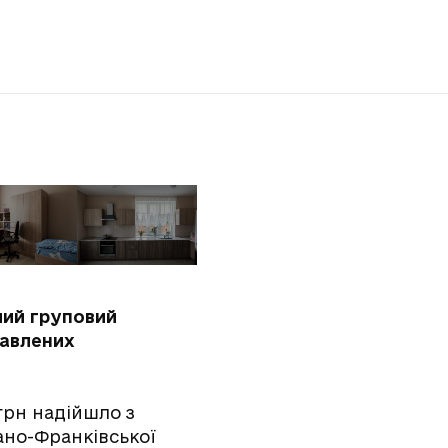
лий груповий
бавлених
 грн надійшло з
ано-Франківської