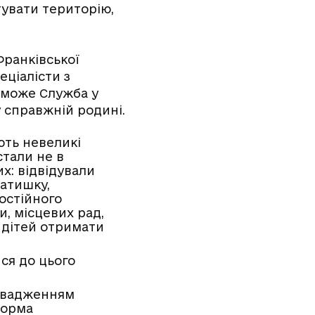
тувати територію,
Франківської
еціалісти з
и може Служба у
у справжній родині.
ють невеликі
стали не в
х: відвідували
затишку,
мостійного
и, місцевих рад,
я дітей отримати
ся до цього
ровадженням
форма