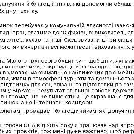
залучили й благодійників, які допомогли облаш
хідну техніку.
нок перебуває у комунальній власності Івано-
ладі працюватиме до 10 фахівців: вихователі, сп
ухгалтер, кухар та інші. Скеровувати дітей сюд
 того, як вичерпані всі можливості виховання їх 
та Малого групового будинку — щоб діти, які ма
усиновленими, зокрема діти з інвалідністю, зро
 а в умовах, максимально наближених до сімейни
оли, жили в атмосфері турботи та домашнього 
ідтримку для соціалізації та підготовки до са
ім у Бірках — результат спільної роботи держав
в і громад. Це не лише стіни, це якраз шанс дл
тишок, а не інтернатні коридори.
олегам, громадам і благодійникам, які долучили
к голови ОДА від 2019 року я працював над вп
ібних проєктів, тож мені дуже важливо, щоб ре