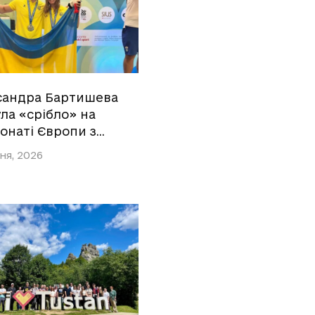
сандра Бартишева
ла «срібло» на
онаті Європи з…
ня, 2026