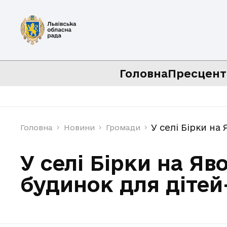
Головна
Пресцент
У селі Бірки на
Головна
Новини
Громади
У селі Бірки на Я
будинок для дітей