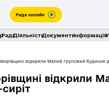
Рада онлайн
р
Рада
Діяльність
Документи
Інформація
У
 Яворівщині відкрили Малий груповий будинок д
ворівщині відкрили 
-сиріт