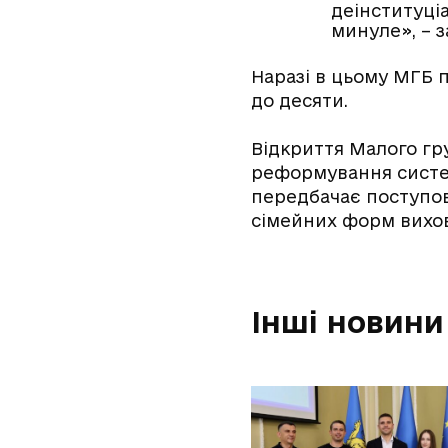
деінституціа
минуле», – з
Наразі в цьому МГБ п
до десяти.
Відкриття Малого гру
реформування систем
передбачає поступови
сімейних форм вихо
Інші новини