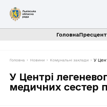
Головна
Пресцент
У Цен
Головна
Новини
Комунальні заклади
У Центрі легенево
медичних сестер 