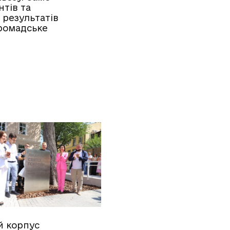
нтів та
результатів
громадське
й корпус