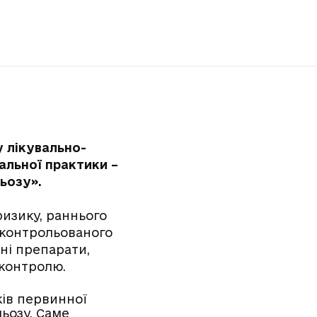
 лікувально-
альної практики –
ьозу».
изику, раннього
ї контрольованого
ні препарати,
 контролю.
ів первинної
ьозу. Саме