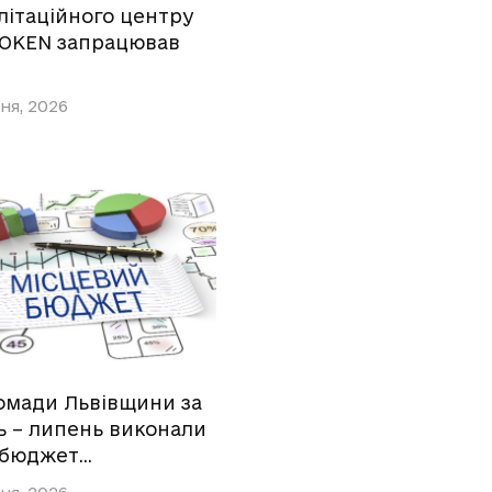
літаційного центру
OKEN запрацював
ня, 2026
омади Львівщини за
ь – липень виконали
 бюджет…