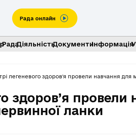
Рада онлайн
р
Рада
Діяльність
Документи
Інформація
У
трі легеневого здоров’я провели навчання для
го здоров’я провели 
первинної ланки