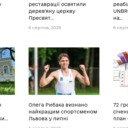
у
реставрації освятили
реабі
дерев’яну церкву
UNBR
Пресвят…
на…
6 серпня, 2026
6 серп
о
Олега Рибака визнано
72 гр
найкращим спортсменом
січен
ки…
Львова у липні
план