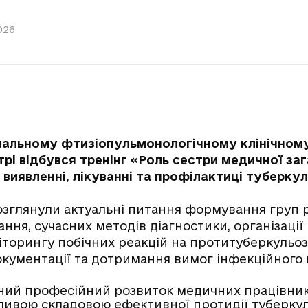
026
нальному фтизіопульмонологічному клінічному
рі відбувся тренінг «Роль сестри медичної заг
 виявленні, лікуванні та профілактиці туберкул
озглянули актуальні питання формування груп р
ння, сучасних методів діагностики, організаці
ніторингу побічних реакцій на протитуберкульоз
кументації та дотримання вимог інфекційного
ий професійний розвиток медичних працівник
ливою складовою ефективної протидії туберкул