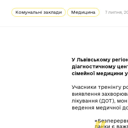
Комунальні заклади
Медицина
7 липня, 2
У Львівському регіо
діагностичному цент
сімейної медицини у
Учасники тренінгу р
виявлення захворюва
лікування (ДОТ), мо
ведення медичної до
«Безперервн
ланки є важ