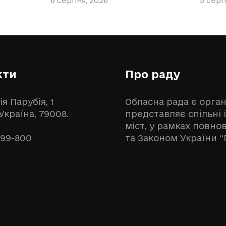
6 серпня, 2026
5 серп
кти
Про раду
ія Парубія, 1
Обласна рада є орга
 Україна, 79008.
представляє спільні 
міст, у рамках повн
999-800
та Законом України “