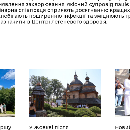
иявлення захворювання, якісний супровід паціє
нарна співпраця сприяють досягненню кращих 
запобігають поширенню інфекції та зміцнюють 
зазначили в Центрі легеневого здоров’я.
ершу
У Жовкві після
Нови