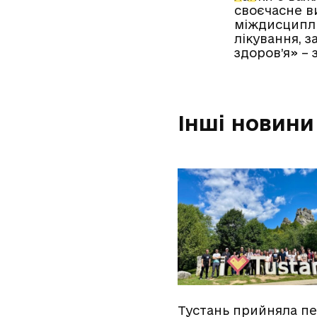
своєчасне в
міждисциплі
лікування, 
здоров’я» – 
Інші новини
Тустань прийняла п