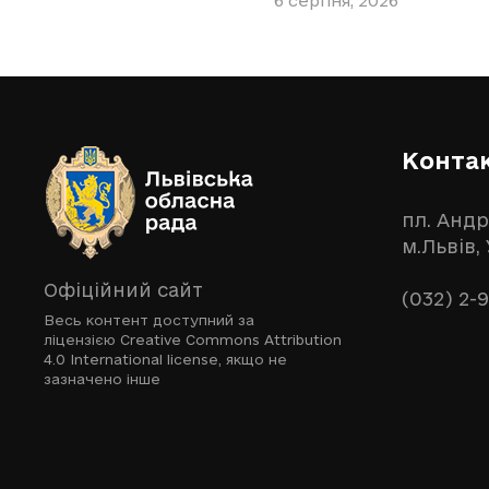
6 серпня, 2026
Конта
пл. Андр
м.Львів,
Офіційний сайт
(032) 2-
Весь контент доступний за
ліцензією
Creative Commons Attribution
4.0 International license
, якщо не
зазначено інше