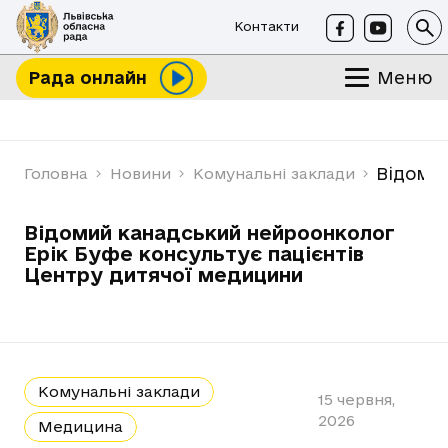
Контакти
Меню
Рада онлайн
Відомий
Головна
Новини
Комунальні заклади
Відомий канадський нейроонколог
Ерік Буфе консультує пацієнтів
Центру дитячої медицини
Комунальні заклади
15 червня,
2026
Медицина