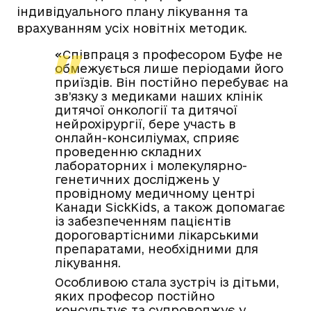
індивідуального плану лікування та
врахуванням усіх новітніх методик.
«Співпраця з професором Буфе не
обмежується лише періодами його
приїздів. Він постійно перебуває на
зв’язку з медиками наших клінік
дитячої онкології та дитячої
нейрохірургії, бере участь в
онлайн-консиліумах, сприяє
проведенню складних
лабораторних і молекулярно-
генетичних досліджень у
провідному медичному центрі
Канади SickKids, а також допомагає
із забезпеченням пацієнтів
дороговартісними лікарськими
препаратами, необхідними для
лікування.
Особливою стала зустріч із дітьми,
яких професор постійно
консультує та супроводжує у