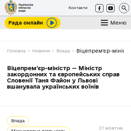
Контакти
Меню
Рада онлайн
Віцепрем’єр-мініст
Головна
Новини
Влада
Віцепрем’єр-міністр — Міністр
закордонних та європейських справ
Словенії Таня Файон у Львові
вшанувала українських воїнів
Влада
27 жовтня,
Міжнародна діяльність