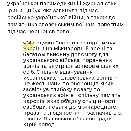
української парамедикині і журналістки
Ірини Цибух, яка загинула під час
російсько-української війни, а також до
пам’ятника словенським воїнам, полеглим
під час Першої світової.
«Ми вдячні Словенії за підтримку
України на міжнародній арені та
багатомільйонну допомогу для
українського війська, поранених
воїнів та внутрішньо переміщених
осіб. Спільне вшанування
українських і словенських воїнів —
це жест шани до оборонців, який
засвідчує глибоку повагу до
українських воїнів і спільну пам’ять
народів, яких об’єднують цінності
свободи, поваги до міжнародного
права та людяності», — зазначив в.о.
голови Львівської обласної ради
Юрій Холод.