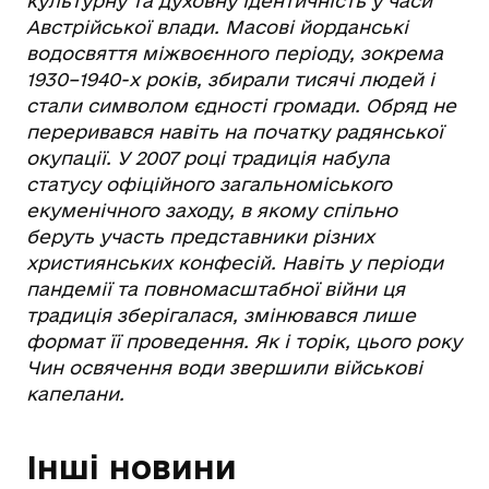
культурну та духовну ідентичність у часи
Австрійської влади. Масові йорданські
водосвяття міжвоєнного періоду, зокрема
1930–1940-х років, збирали тисячі людей і
стали символом єдності громади. Обряд не
переривався навіть на початку радянської
окупації. У 2007 році традиція набула
статусу офіційного загальноміського
екуменічного заходу, в якому спільно
беруть участь представники різних
християнських конфесій. Навіть у періоди
пандемії та повномасштабної війни ця
традиція зберігалася, змінювався лише
формат її проведення. Як і торік, цього року
Чин освячення води звершили військові
капелани.
Інші новини