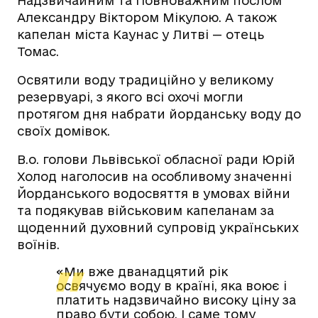
Надзвичайним та Повноважним послом
Александру Віктором Мікулою. А також
капелан міста Каунас у Литві — отець
Томас.
Освятили воду традиційно у великому
резервуарі, з якого всі охочі могли
протягом дня набрати йорданську воду до
своїх домівок.
В.о. голови Львівської обласної ради Юрій
Холод наголосив на особливому значенні
Йорданського водосвяття в умовах війни
та подякував військовим капеланам за
щоденний духовний супровід українських
воїнів.
«Ми вже дванадцятий рік
освячуємо воду в країні, яка воює і
платить надзвичайно високу ціну за
право бути собою. І саме тому