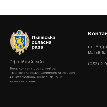
Конта
пл. Андр
м.Львів,
Офіційний сайт
(032) 2-
Весь контент доступний за
ліцензією
Creative Commons Attribution
4.0 International license
, якщо не
зазначено інше