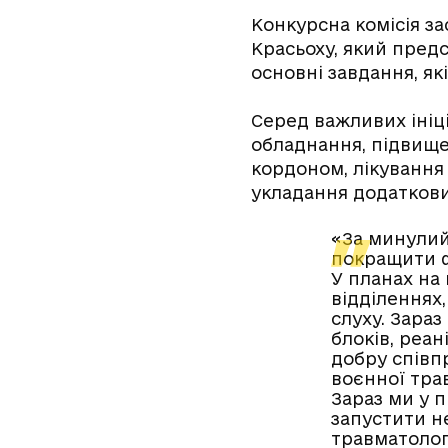
Конкурсна комісія з
Красьоху, який пред
основні завдання, як
Серед важливих ініц
обладнання, підвищен
кордоном, лікування 
укладання додаткови
«За минулий 
покращити ф
У планах на
відділеннях
слуху. Зараз
блоків, реа
добру співп
воєнної тра
Зараз ми у 
запустити не
травматолог