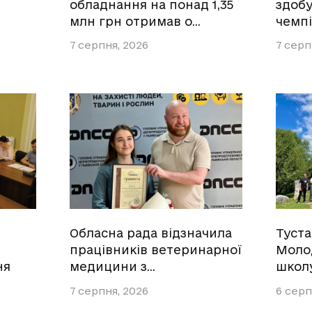
обладнання на понад 1,35
здобу
млн грн отримав о…
чемпі
7 серпня, 2026
7 серп
Обласна рада відзначила
Туст
працівників ветеринарної
Моло
ня
медицини з…
школ
7 серпня, 2026
6 серп