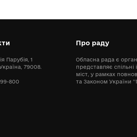
кти
Про раду
ія Парубія, 1
Обласна рада є орга
 Україна, 79008.
представляє спільні 
міст, у рамках повн
999-800
та Законом України “