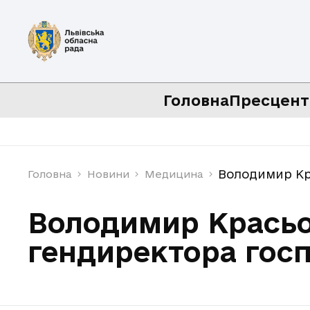
Головна
Пресцент
Володимир Кр
Головна
Новини
Медицина
Володимир Красьо
гендиректора госп