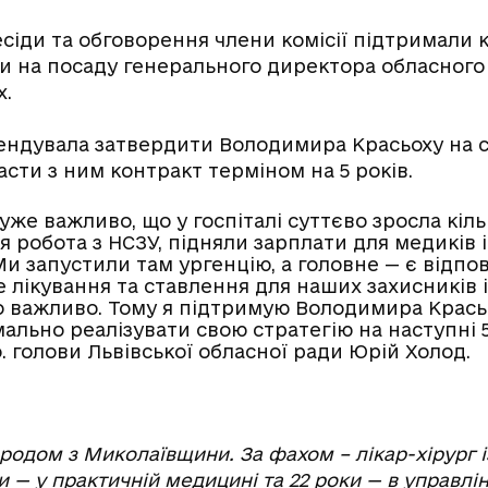
есіди та обговорення члени комісії підтримали
 на посаду генерального директора обласного 
х.
мендувала затвердити Володимира Красьоху на се
асти з ним контракт терміном на 5 років.
же важливо, що у госпіталі суттєво зросла кільк
я робота з НСЗУ, підняли зарплати для медиків 
Ми запустили там ургенцію, а головне — є відпо
 лікування та ставлення для наших захисників і
 важливо. Тому я підтримую Володимира Крась
льно реалізувати свою стратегію на наступні 5 
о. голови Львівської обласної ради Юрій Холод.
одом з Миколаївщини. За фахом – лікар-хірург і
ки — у практичній медицині та 22 роки — в управл