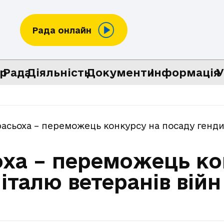
Рада онлайн
р
Рада
Діяльність
Документи
Інформація
У
асьоха – переможець конкурсу на посаду генди
ха – переможець ко
італю ветеранів війн