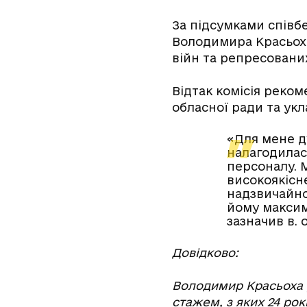
За підсумками співб
Володимира Красьохи
війн та репресовани
Відтак комісія реко
обласної ради та укл
«Для мене ду
налагодилас
персоналу. 
високоякісне
надзвичайно
йому максима
зазначив в. 
Довідково:
Володимир Красьоха р
стажем, з яких 24 ро