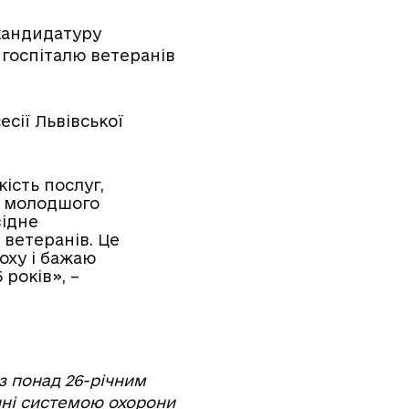
 кандидатуру
госпіталю ветеранів
сії Львівської
ість послуг,
і молодшого
відне
 ветеранів. Це
оху і бажаю
років», –
з понад 26-річним
інні системою охорони