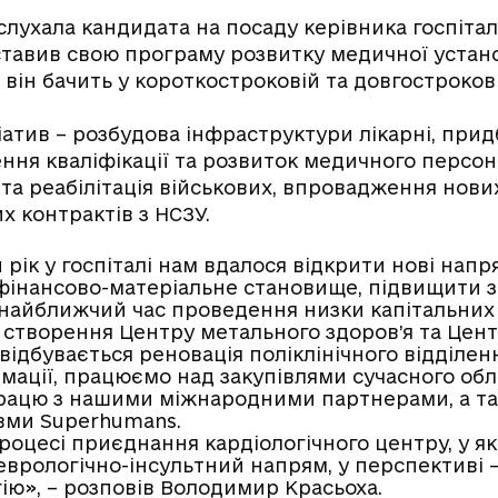
аслухала кандидата на посаду керівника госпіт
ставив свою програму розвитку медичної устан
і він бачить у короткостроковій та довгостроков
іатив – розбудова інфраструктури лікарні, при
ня кваліфікації та розвиток медичного персона
та реабілітація військових, впровадження нови
х контрактів з НСЗУ.
рік у госпіталі нам вдалося відкрити нові напр
інансово-матеріальне становище, підвищити за
 найближчий час проведення низки капітальних
, створення Центру метального здоров’я та Цен
 відбувається реновація поліклінічного відділе
німації, працюємо над закупівлями сучасного о
рацю з нашими міжнародними партнерами, а т
вми Superhumans.
процесі приєднання кардіологічного центру, у я
врологічно-інсультний напрям, у перспективі – 
ію», – розповів Володимир Красьоха.