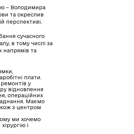
алю – Володимира
ови та окреслив
ій перспективі.
дбання сучасного
лу, в тому числі за
х напрямів та
ямки,
робітні плати.
 ремонтів у
тру відновлення
ння, операційних
бладнання. Маємо
акож з центром
кому ми хочемо
хірургію і