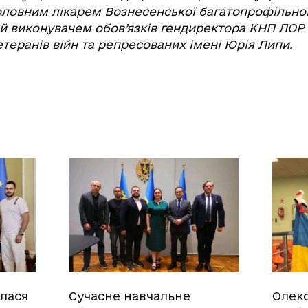
оловним лікарем Вознесенської багатопрофільної 
й виконувачем обов’язків гендиректора КНП ЛОР
етеранів війн та репресованих імені Юрія Липи.
улася
Сучасне навчальне
Олек