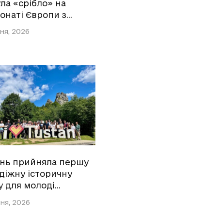
ла «срібло» на
онаті Європи з…
ня, 2026
ань прийняла першу
діжну історичну
у для молоді…
ня, 2026