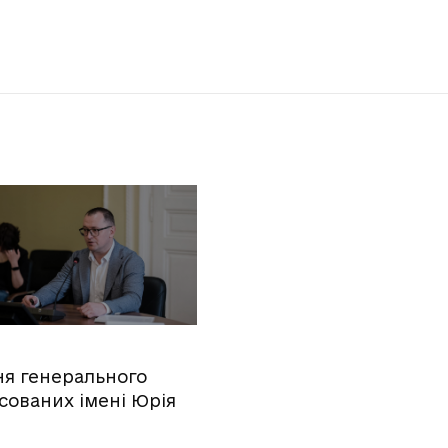
ння генерального
сованих імені Юрія