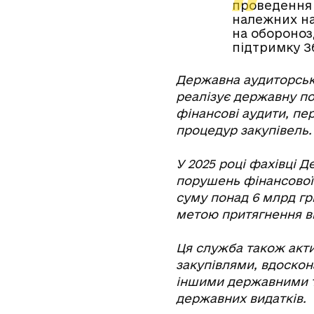
проведення 
належних на
на обороноз
підтримку З
Державна аудиторська
реалізує державну п
фінансові аудити, пер
процедур закупівель.
У 2025 році фахівці Д
порушень фінансової 
суму понад 6 млрд гр
метою притягнення ви
Ця служба також акт
закупівлями, вдоскон
іншими державними т
державних видатків.