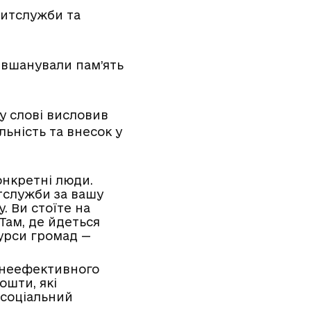
дитслужби та
 вшанували пам’ять
му слові висловив
льність та внесок у
онкретні люди.
тслужби за вашу
. Ви стоїте на
Там, де йдеться
сурси громад —
і неефективного
ошти, які
 соціальний