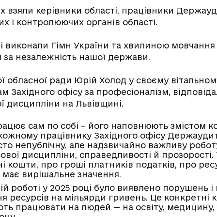
ях взяли керівники області, працівники Держау
х і контролюючих органів області.
 виконали Гімн України та хвилиною мовчання
я за незалежність нашої держави.
кої обласної ради Юрій Холод у своєму вітально
м Західного офісу за професіоналізм, відповіда
ї дисципліни на Львівщині.
рацює сам по собі – його наповнюють змістом к
кожному працівнику Західного офісу Держауди
сто непублічну, але надзвичайно важливу роботу
ової дисципліни, справедливості й прозорості. 
і кошти, про гроші платників податків, про ре
 має вирішальне значення.
ій роботі у 2025 році було виявлено порушень 
я ресурсів на мільярди гривень. Це конкретні к
ють працювати на людей — на освіту, медицину,
ону.