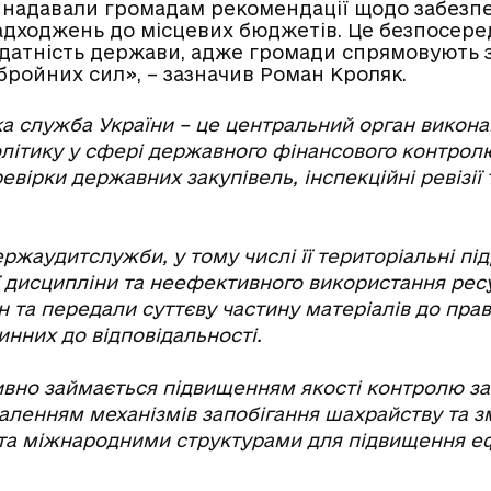
надавали громадам рекомендації щодо забезп
дходжень до місцевих бюджетів. Це безпосере
датність держави, адже громади спрямовують з
бройних сил», – зазначив Роман Кроляк.
 служба України – це центральний орган викона
олітику у сфері державного фінансового контрол
евірки державних закупівель, інспекційні ревізії
ержаудитслужби, у тому числі її територіальні пі
дисципліни та неефективного використання ресу
н та передали суттєву частину матеріалів до прав
нних до відповідальності.
ивно займається підвищенням якості контролю за
аленням механізмів запобігання шахрайству та з
а міжнародними структурами для підвищення е