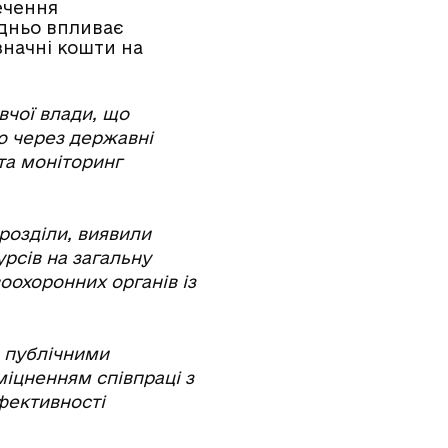
ечення
дньо впливає
начні кошти на
вчої влади, що
ю через державні
 та моніторинг
дрозділи, виявили
рсів на загальну
оохоронних органів із
 публічними
міцненням співпраці з
фективності