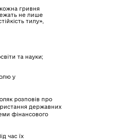
и кожна гривня
лежать не лише
тійкість тилу»,
світи та науки;
олю у
оляк розповів про
ористання державних
теми фінансового
д час їх