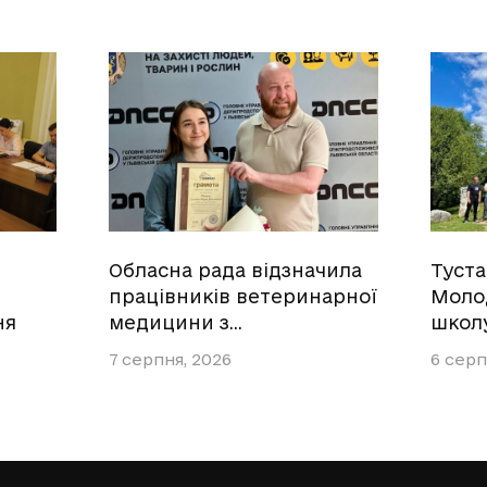
Обласна рада відзначила
Туст
працівників ветеринарної
Моло
ня
медицини з…
школ
7 серпня, 2026
6 серп