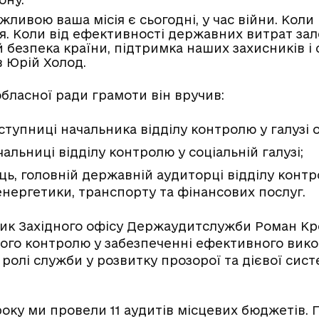
ливою ваша місія є сьогодні, у час війни. Кол
я. Коли від ефективності державних витрат за
й безпека країни, підтримка наших захисників і с
в Юрій Холод.
 обласної ради грамоти він вручив:
ступниці начальника відділу контролю у галузі о
чальниці відділу контролю у соціальній галузі;
ць, головній державній аудиторці відділу контр
енергетики, транспорту та фінансових послуг.
ьник Західного офісу Держаудитслужби Роман Кр
вого контролю у забезпеченні ефективного вик
 ролі служби у розвитку прозорої та дієвої сис
ку ми провели 11 аудитів місцевих бюджетів. Пі