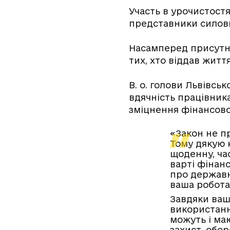
Участь в урочистост
представники силови
Насамперед присутні
тих, хто віддав житт
В. о. голови Львівсь
вдячність працівника
зміцнення фінансово
«Закон не п
Тому дякую 
щоденну, ча
варті фінанс
про державн
ваша робота
Завдяки ваш
використанн
можуть і ма
захист, обор