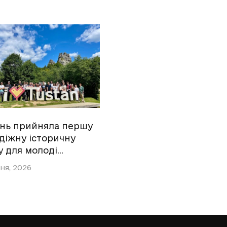
ань прийняла першу
діжну історичну
у для молоді…
ня, 2026