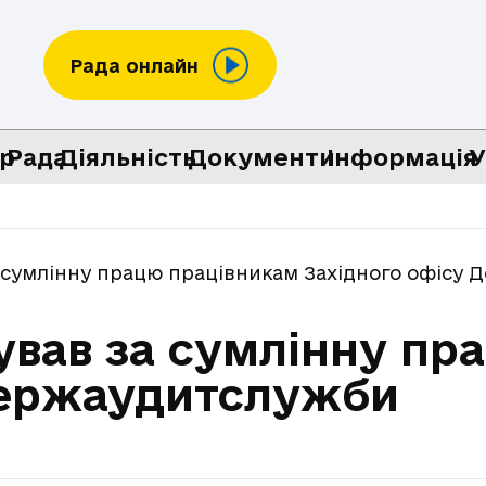
Рада онлайн
р
Рада
Діяльність
Документи
Інформація
У
 сумлінну працю працівникам Західного офісу
ував за сумлінну пр
Держаудитслужби