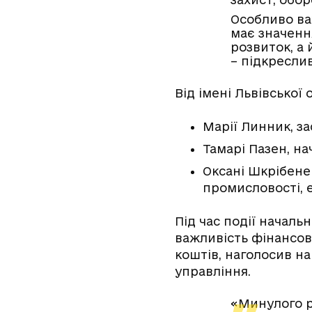
Особливо важ
має значенн
розвиток, а 
– підкресли
Від імені Львівської
Марії Линник, за
Тамарі Пазен, на
Оксані Шкрібене
промисловості, 
Під час події начал
важливість фінансо
коштів, наголосив на
управління.
«Минулого ро