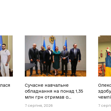
улася
Сучасне навчальне
Олек
обладнання на понад 1,35
здобу
млн грн отримав о…
чемпі
7 серпня, 2026
7 серп