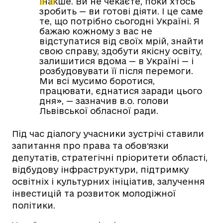
інакше. Ви не чекаєте, поки хтось
зробить — ви готові діяти. І
це
саме
те, що потрібно сьогодні Україні. Я
бажаю кожному з вас не
відступатися від своїх мрій, знайти
свою справу, здобути якісну освіту,
залишитися вдома — в Україні — і
розбудовувати її після перемоги.
Ми всі мусимо боротися,
працювати, єднатися заради цього
дня», — зазначив в.о. голови
Львівської обласної ради.
Під час діалогу учасники зустрічі ставили
запитання про права та обовʼязки
депутатів, стратегічні пріоритети області,
відбудову інфраструктури, підтримку
освітніх і культурних ініціатив, залучення
інвестицій та розвиток молодіжної
політики.