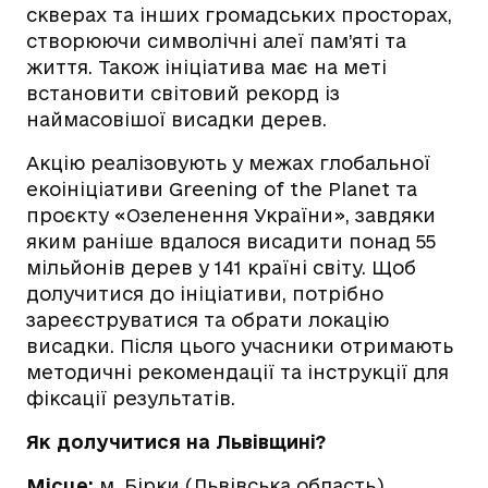
скверах та інших громадських просторах,
створюючи символічні алеї пам’яті та
життя. Також ініціатива має на меті
встановити світовий рекорд із
наймасовішої висадки дерев.
Акцію реалізовують у межах глобальної
екоініціативи Greening of the Planet та
проєкту «Озеленення України», завдяки
яким раніше вдалося висадити понад 55
мільйонів дерев у 141 країні світу. Щоб
долучитися до ініціативи, потрібно
зареєструватися та обрати локацію
висадки. Після цього учасники отримають
методичні рекомендації та інструкції для
фіксації результатів.
Як долучитися на Львівщині?
Місце:
м. Бірки (Львівська область)