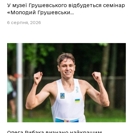
У музеї Грушевського відбудеться семінар
«Молодий Грушевськи…
6 серпня, 2026
Олега Рибака визнано найкращим