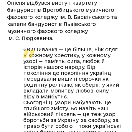
Опісля відбувся виступ квартету
бандуристів Дрогобицького музичного
фахового коледжу ім. В. Барвінського та
капели бандуристів Львівського
музичного фахового коледжу
ім. С. Людкевича.
«Вишиванка — це більше, ніж одяг.
У кожному хрестику, у кожному
узорі — пам’ять, сила, любов й
історія нашого народу. Від
покоління до покоління українці
передавали вишиті сорочки як
родинну реліквію, як оберіг, у який
вкладали молитву, любов, силу і
віру в майбутнє.
Сьогодні ці узори набувають ще
глибшого змісту. Бо навіть наш
військовий піксель — це теж узор
боротьби за Україну, за свободу, за
право бути собою. І поки українські
воїни боронять нашу землю, вони