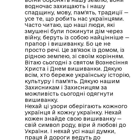
водночас захищають і нашу
спадщину, мову, пам’ять, традиції —
усе те, що робить нас українцями.
Часто читаю, що наші люди, які
змушені були покинути дім через
війну, беруть із собою найцінніше —
прапор і вишиванку. Бо це не
просто речі. Це зв’язок із домом, із
рідною землею, зі своїм корінням.
Вітаю сьогодні з святом Вознесіння
Христа і Днем вишиванки. Дякую
всім, хто береже українську історію,
культуру і пам’ять. Дякую нашим
Захисникам і Захисницям за
можливість сьогодні одягнути
вишиванку.
Нехай ці узори оберігають кожного
українця й кожну українку. Нехай
кожен знайде свою вишиванку —
свій символ роду, віри й любові до
України. І нехай усі наші думки,
праця й дороги ведуть до