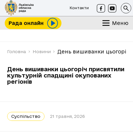
Контакти
Меню
Рада онлайн
День вишиванки цьогоріч п
Головна
Новини
День вишиванки цьогоріч присвятили
культурній спадщині окупованих
регіонів
Суспільство
21 травня, 2026