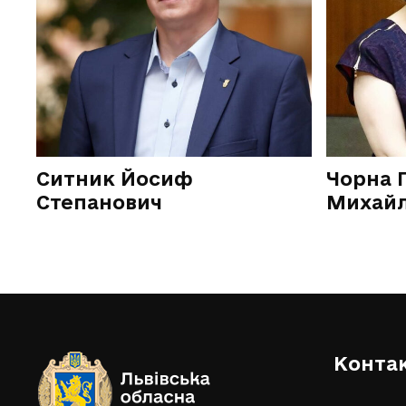
Ситник Йосиф
Чорна 
Степанович
Михайл
Конта