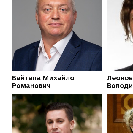
Байтала Михайло
Леонов
Романович
Волод