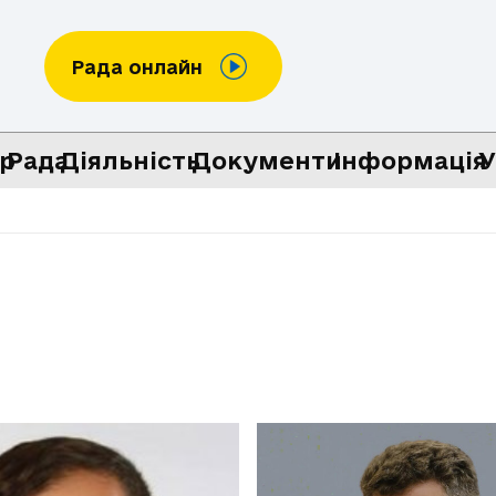
Рада онлайн
р
Рада
Діяльність
Документи
Інформація
У