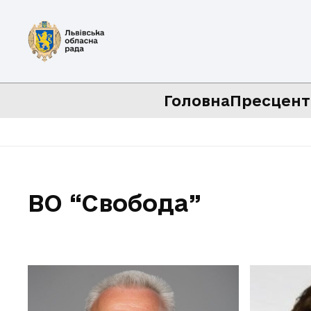
Головна
Пресцент
ВО “Свобода”