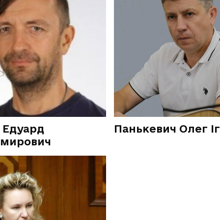
 Едуард
Панькевич Олег І
имирович