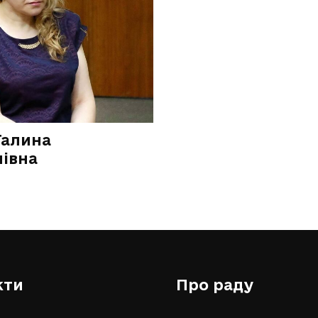
Галина
івна
кти
Про раду