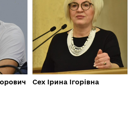
горович
Сех Ірина Ігорівна