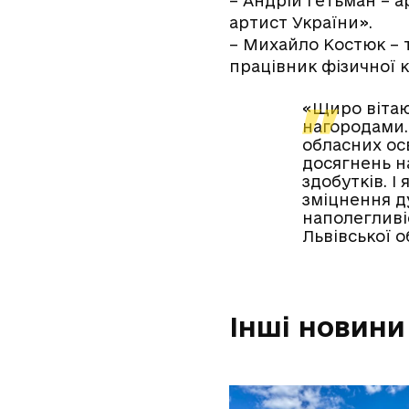
– Андрій Гетьман – 
артист України».
– Михайло Костюк – 
працівник фізичної к
«Щиро вітаю
нагородами.
обласних ос
досягнень на
здобутків. 
зміцнення ду
наполегливіс
Львівської 
Інші новини