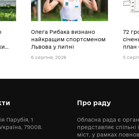
о
Олега Рибака визнано
72 гр
найкращим спортсменом
січен
ки…
Львова у липні
план
6 серпня, 2026
5 серп
кти
Про раду
ія Парубія, 1
Обласна рада є орга
 Україна, 79008.
представляє спільні 
міст, у рамках повн