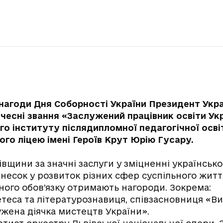
 з нагоди Дня Соборності України Президент Ук
чесні звання «Заслужений працівник освіти Ук
го інституту післядипломної педагогічної осв
ого ліцею імені Героїв Крут Юрію Гусару.
вівщини за значні заслуги у зміцненні українськ
несок у розвиток різних сфер суспільного житт
ого обов’язку отримають нагороди. Зокрема:
оетеса та літературознавиця, співзасновниця «
ужена діячка мистецтв України».