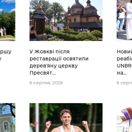
ершу
У Жовкві після
Нови
у
реставрації освятили
реабі
дерев’яну церкву
UNBR
Пресвят…
на…
6 серпня, 2026
6 серп