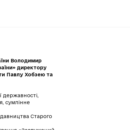
раїни Володимир
раїни» директору
іти Павлу Хобзею та
ої державності,
я, сумлінне
Видавництва Старого