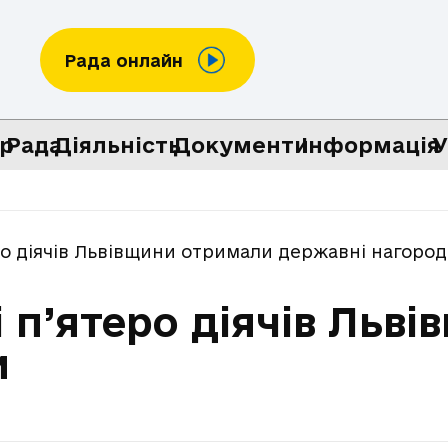
Рада онлайн
р
Рада
Діяльність
Документи
Інформація
У
ро діячів Львівщини отримали державні нагоро
 п’ятеро діячів Льв
и