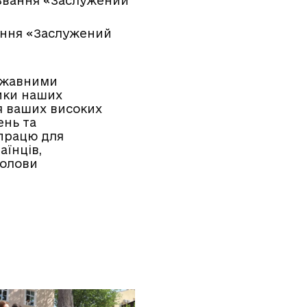
 Звання «Заслужений
ання «Заслужений
ержавними
ики наших
ня ваших високих
ень та
 працю для
аїнців,
голови