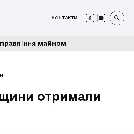
Контакти
правління майном
ди
івщини отримали