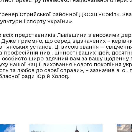
артист оркестру Львівської національної опери.
тренер Стрийської районної ДЮСШ «Сокіл». Зв
ультури і спорту України».
 всіх представників Львівщини з високими д
 Дуже приємно, що серед відзначених – керівн
вітянських установ. Ці високі звання — свідчен
 професійній ниві, цінності ваших ідей, досягн
І я особисто щиро вдячний вам за вашу щоденну
ху нашої нації, виховання нового покоління укр
ть та любов до своєї справи», – зазначив в. о . 
обласної ради Юрій Холод.