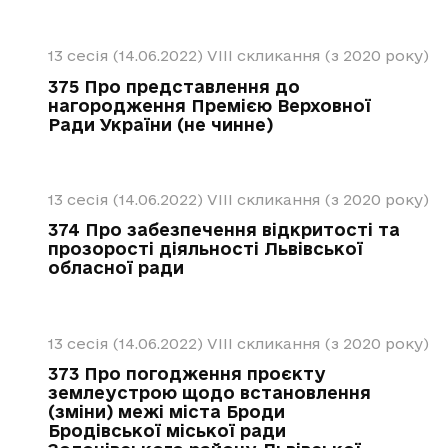
13 сесія (14.06.2022)
VIII скликання (з 2020 року)
375 Про представлення до
нагородження Премією Верховної
Ради України (не чинне)
13 сесія (14.06.2022)
VIII скликання (з 2020 року)
374 Про забезпечення відкритості та
прозорості діяльності Львівської
обласної ради
13 сесія (14.06.2022)
VIII скликання (з 2020 року)
373 Про погодження проєкту
землеустрою щодо встановлення
(зміни) межі міста Броди
Бродівської міської ради