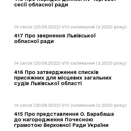
сесії обласної ради
14 сесія (20.09.2022)
VIII скликання (з 2020 року)
417 Про звернення Львівської
обласної ради
14 сесія (20.09.2022)
VIII скликання (з 2020 року)
416 Про затвердження списків
присяжних для місцевих загальних
судів Львівської області
14 сесія (20.09.2022)
VIII скликання (з 2020 року)
415 Про представлення O. Барабаша
до нагородження Почесною
грамотою Верховної Ради України