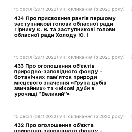
15 сесія (29.11.2022)
VIII скликання (з 2020 року)
434 Про присвоєння рангів першому
заступникові голови обласної ради
Гірнику Є. В. та заступникові голови
обласної ради Холоду Ю. І
15 сесія (29.11.2022)
VIII скликання (з 2020 року)
433 Про оголошення об’єктів
природно-заповідного фонду –
ботанічних пам’яток природи
місцевого значення «Група дубів
звичайних» та «Вікові дуби в
урочищі “Великий”»
15 сесія (29.11.2022)
VIII скликання (з 2020 року)
432 Про оголошення об’єкта
природно-заповідного фонду –