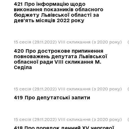
421 Про інформацію щодо
виконання показників обласного
бюджету Львівської області за
дев’ять місяців 2022 року
15 сесія (29.11.2022)
VIII скликання (з 2020 року)
420 Про дострокове припинення
повноважень депутата Львівської
обласної ради VIІI скликання М.
Седіла
15 сесія (29.11.2022)
VIII скликання (з 2020 року)
419 Про депутатські запити
15 сесія (29.11.2022)
VIII скликання (з 2020 року)
418 Про порядок денний ХV чергової