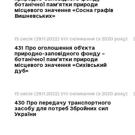
ботанічної пам’ятки природи
місцевого значення «Сосна графів
Вишневських»
15 сесія (29.11.2022)
VIII скликання (з 2020 року)
431 Про оголошення об’єкта
природно-заповідного фонду –
ботанічної пам’ятки природи
місцевого значення «Сихівський
дуб»
15 сесія (29.11.2022)
VIII скликання (з 2020 року)
430 Про передачу транспортного
засобу для потреб Збройних сил
України