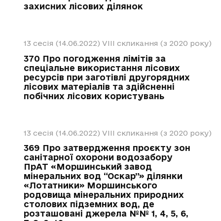
захисних лісових ділянок
13 сесія (14.06.2022)
VIII скликання (з 2020 року)
370 Про погодження лімітів за
спеціальне використання лісових
ресурсів при заготівлі другорядних
лісових матеріалів та здійсненні
побічних лісових користувань
13 сесія (14.06.2022)
VIII скликання (з 2020 року)
369 Про затвердження проєкту зон
санітарної охорони водозабору
ПрАТ «Моршинський завод
мінеральних вод “Оскар”» ділянки
«Лотатники» Моршинського
родовища мінеральних природних
столових підземних вод, де
розташовані джерела №№ 1, 4, 5, 6,